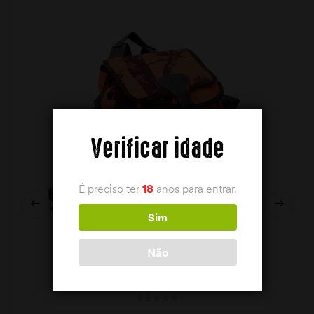
Verificar idade
É preciso ter
18
anos para entrar.
Sim
Não