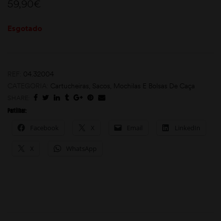
59,90
€
Esgotado
REF:
04.32004
CATEGORIA:
Cartucheiras, Sacos, Mochilas E Bolsas De Caça
SHARE:
moções
Partilhar:
Facebook
X
Email
LinkedIn
X
WhatsApp