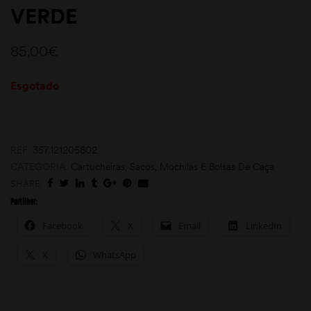
VERDE
85,00
€
Esgotado
moções
REF:
357.121205802
CATEGORIA:
Cartucheiras, Sacos, Mochilas E Bolsas De Caça
SHARE:
Partilhar:
Facebook
X
Email
LinkedIn
X
WhatsApp