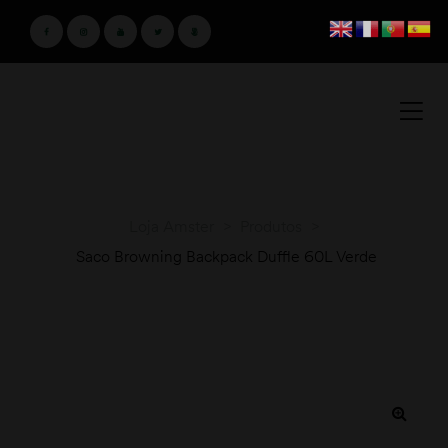
Loja Amster
>
Produtos
>
Saco Browning Backpack Duffle 60L Verde