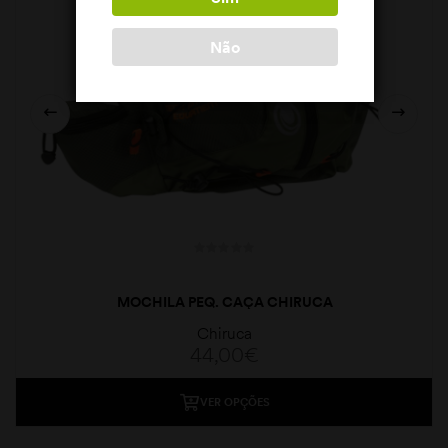
Não
MOCHILA PEQ. CAÇA CHIRUCA
Chiruca
44,00
€
VER OPÇÕES