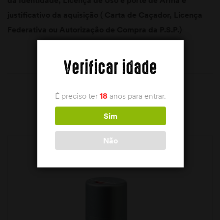
justificativo da aquisição ( Carta de Caçador, Licença
Federativa ou Autorização de Compra da P.S.P.)
Verificar idade
É preciso ter
18
anos para entrar.
PRODUTOS RELACIONADOS
Sim
Não