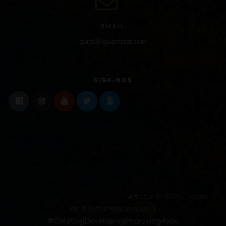
EMAIL
geral@lojaamster.com
SIGA-NOS
Amster © 2025. Todos
os direitos Reservados. |
#CreatingDevelopingImproving4you