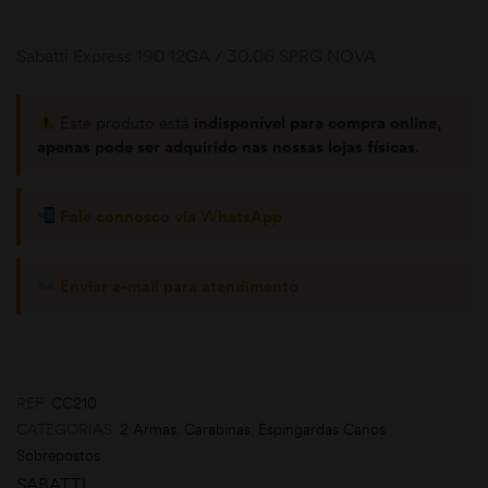
Sabatti Express 190 12GA / 30.06 SPRG NOVA
Este produto está
indisponível para compra online,
apenas pode ser adquirido nas nossas lojas físicas
.
Fale connosco via WhatsApp
moções
Enviar e-mail para atendimento
REF:
CC210
CATEGORIAS:
2 Armas
,
Carabinas
,
Espingardas Canos
Sobrepostos
SABATTI