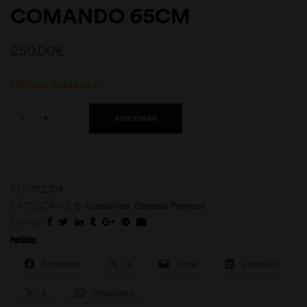
COMANDO 65CM
250,00
€
Últimas unidades!
Quantity:
-
+
ADICIONAR
moções
REF:
172.104
CATEGORIAS:
6 Acessórios
,
Especial Pombos
SHARE:
Partilhar:
Facebook
X
Email
LinkedIn
X
WhatsApp