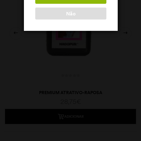
Não
PREMIUM ATRATIVO-RAPOSA
28,75
€
ADICIONAR