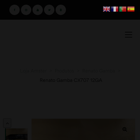
Loja Amster
>
Produtos
>
Renato Gamba
>
Renato Gamba CX707 12GA