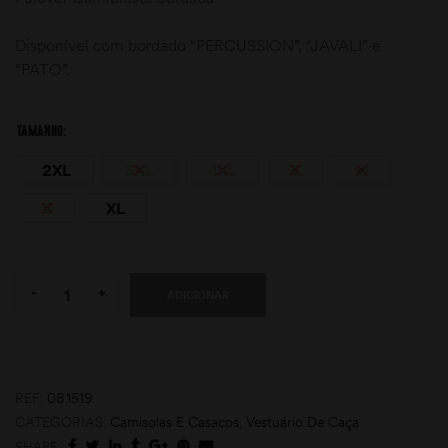
Disponível com bordado “PERCUSSION”, “JAVALI” e
“PATO”.
TAMANHO
2XL
3XL
4XL
L
M
moções
S
XL
Quantity:
-
+
ADICIONAR
REF:
08.1519
CATEGORIAS:
Camisolas E Casacos
,
Vestuário De Caça
SHARE: