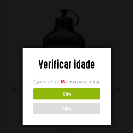
Verificar idade
É preciso ter
18
anos para entrar.
Sim
Não