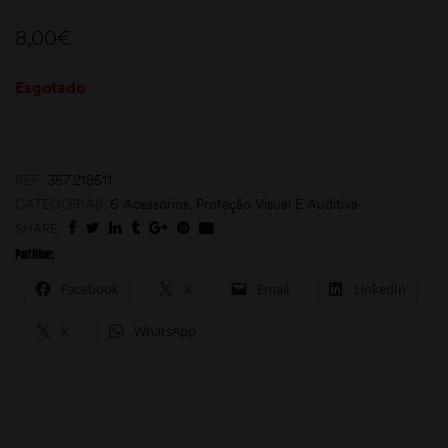
8,00
€
Esgotado
REF:
357.218511
moções
CATEGORIAS:
6 Acessórios
,
Proteção Visual E Auditiva
SHARE:
Partilhar:
Facebook
X
Email
LinkedIn
X
WhatsApp