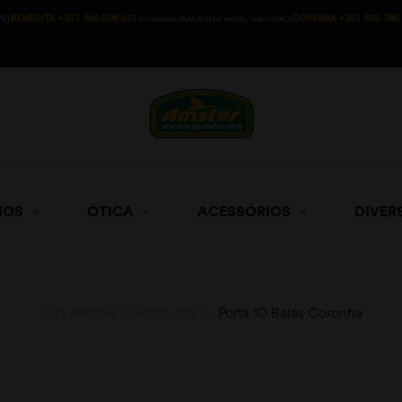
BENEDITA +351 966 508 623
COIMBRA +351 925 780 
S)
(CHAMADA PARA A REDE MÓVEL NACIONAL))
HOS
ÓTICA
ACESSÓRIOS
DIVER
Loja Amster
>
Produtos
>
Porta 10 Balas Coronha