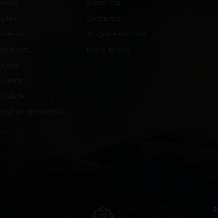
venda
Sobre nós
uções
Contactos
comenda
Artigos e Notícias
agamento
Fases da Lua
ições
quentes
vacidade
eral de promoções
S