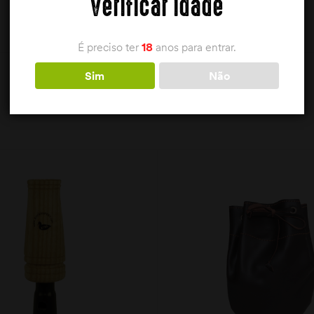
Verificar idade
É preciso ter
18
anos para entrar.
Sim
Não
PRODUTOS RELACIONADOS