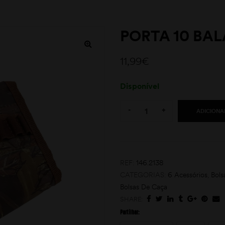
PORTA 10 BA
11,99
€
Disponível
Quantity:
-
+
ADICIONA
REF:
146.2138
CATEGORIAS:
6 Acessórios
,
Bols
Bolsas De Caça
SHARE:
Partilhar: