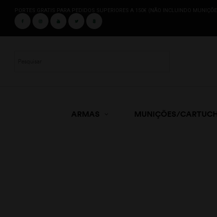
PORTES GRATIS PARA PEDIDOS SUPERIORES A 150€ (NÃO INCLUINDO MUNIÇÕE
ARMAS
MUNIÇÕES/CARTUC