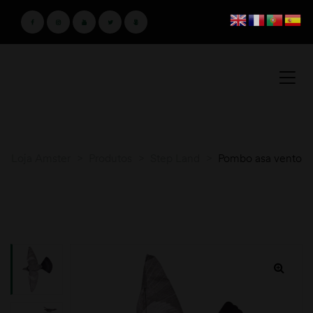
Loja Amster
>
Produtos
>
Step Land
>
Pombo asa vento