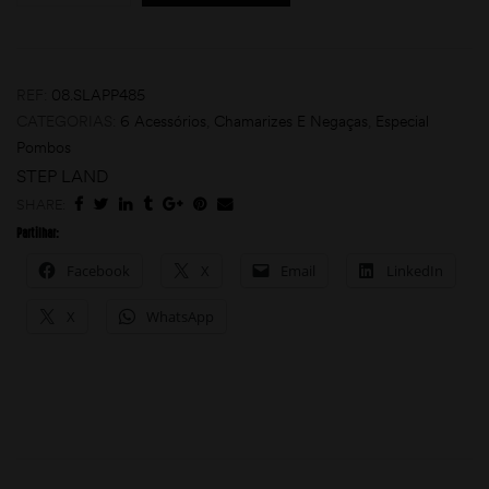
REF:
08.SLAPP485
CATEGORIAS:
6 Acessórios
,
Chamarizes E Negaças
,
Especial
Pombos
STEP LAND
SHARE:
moções
Partilhar:
Facebook
X
Email
LinkedIn
X
WhatsApp