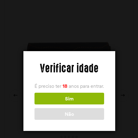
Verificar idade
É preciso ter
18
anos para entrar.
Sim
Não