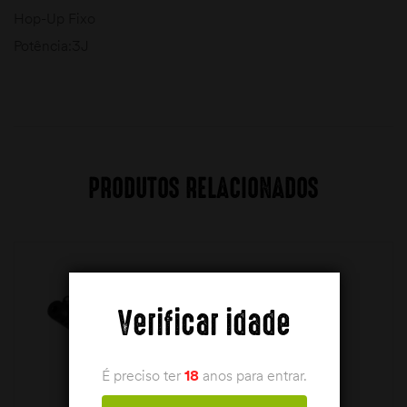
Hop-Up Fixo
Potência:3J
PRODUTOS RELACIONADOS
Verificar idade
É preciso ter
18
anos para entrar.