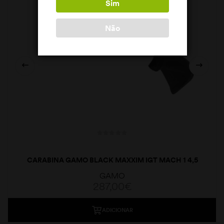
Sim
Não
CARABINA GAMO BLACK MAXXIM IGT MACH 1 4,5
GAMO
287,00
€
ADICIONAR