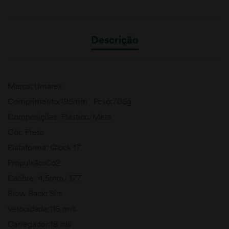
Descrição
Marca: Umarex
Comprimento:195mm Peso:705g
Composições: Plástico/Meta
Côr: Preto
Plataforma: Glock 17
Propulsão:Co2
Calibre 4,5mm/.177
Blow Back: Sim
Velocidade:115 m/s
Carregador:18 rds