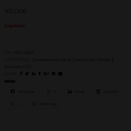
165,00
€
Esgotado
REF:
140.5.8365
moções
CATEGORIAS:
Complementos De Ar Comprimido
,
Pistolas E
Revólvers CO2
SHARE:
Partilhar:
Facebook
X
Email
LinkedIn
X
WhatsApp