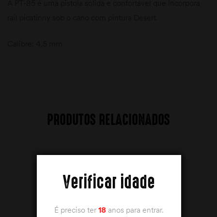
A PT-85 é uma pistola sólida e confortável que incorpora
rail picatinny sob o cano com pintura Desert.
Calibre: 4,5 mm
PRODUTOS RELACIONADOS
Verificar idade
É preciso ter
18
anos para entrar.