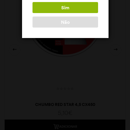
Sim
Não
CHUMBO RED STAR 4,5 CX450
5,10
€
ADICIONAR