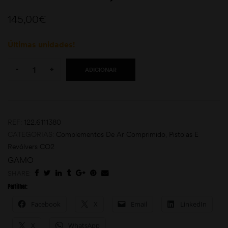
145,00
€
Últimas unidades!
Quantity:
-
+
ADICIONAR
moções
REF:
122.6111380
CATEGORIAS:
Complementos De Ar Comprimido
,
Pistolas E
Revólvers CO2
GAMO
SHARE:
Partilhar:
Facebook
X
Email
LinkedIn
X
WhatsApp