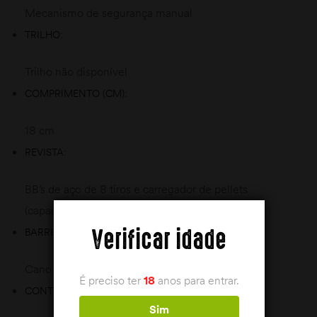
Mecanismo de segurança manual
TRILHO:
Trilho não disponível
COMPRIMENTO (CM):
18 cm
REVISTA:
BB’s de aço de 8 tiros e carregador de pellets
(capacidade total de 16 tiros)
BARRIL:
Verificar idade
Cano de aço estriado
É preciso ter
18
anos para entrar.
CONTRAGOLPE:
Sim