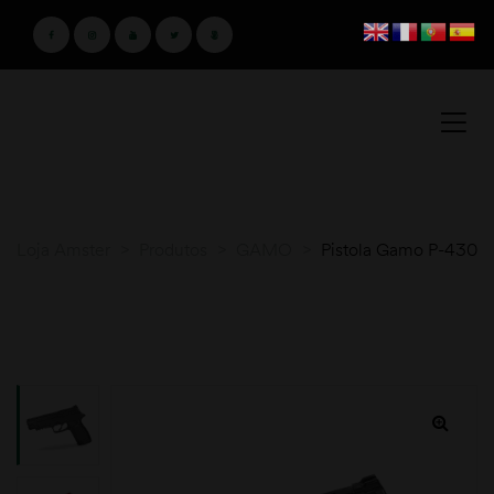
Loja Amster
>
Produtos
>
GAMO
>
Pistola Gamo P-430