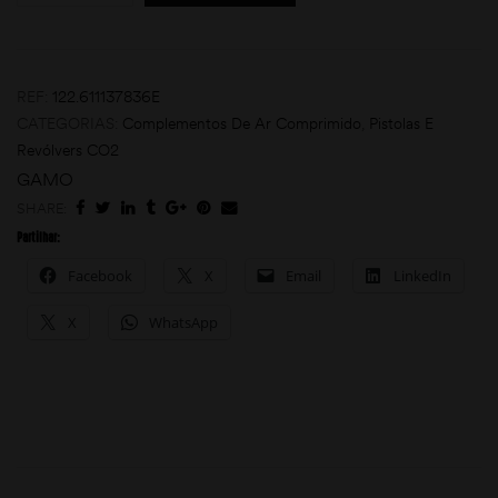
REF:
122.611137836E
CATEGORIAS:
Complementos De Ar Comprimido
,
Pistolas E
Revólvers CO2
GAMO
SHARE:
moções
Partilhar:
Facebook
X
Email
LinkedIn
X
WhatsApp