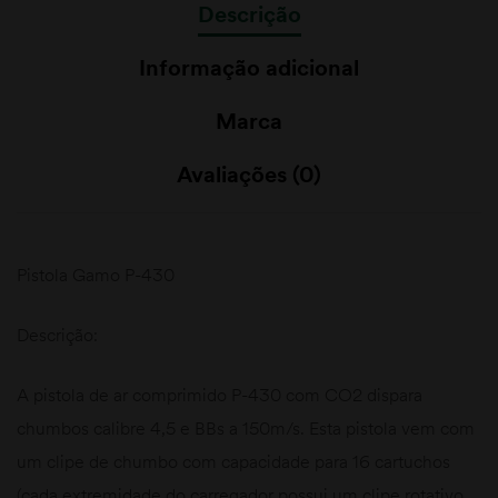
Descrição
Informação adicional
Marca
Avaliações (0)
Pistola Gamo P-430
Descrição:
A pistola de ar comprimido P-430 com CO2 dispara
chumbos calibre 4,5 e BBs a 150m/s. Esta pistola vem com
um clipe de chumbo com capacidade para 16 cartuchos
(cada extremidade do carregador possui um clipe rotativo