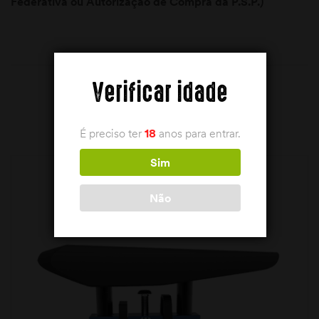
Federativa ou Autorização de Compra da P.S.P.)
Verificar idade
PRODUTOS RELACIONADOS
É preciso ter
18
anos para entrar.
Sim
Não