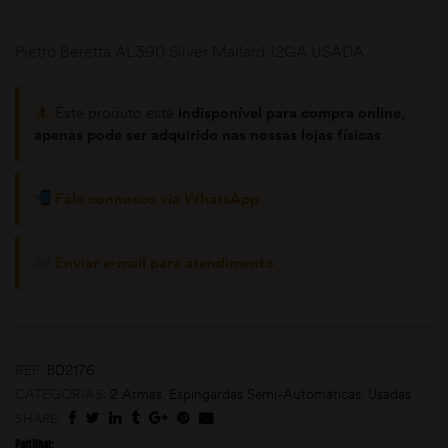
Pietro Beretta AL390 Silver Mallard 12GA USADA
Este produto está
indisponível para compra online,
apenas pode ser adquirido nas nossas lojas físicas
.
Fale connosco via WhatsApp
omoções
Enviar e-mail para atendimento
REF:
BD2176
CATEGORIAS:
2 Armas
,
Espingardas Semi-Automáticas
,
Usadas
SHARE:
Partilhar: