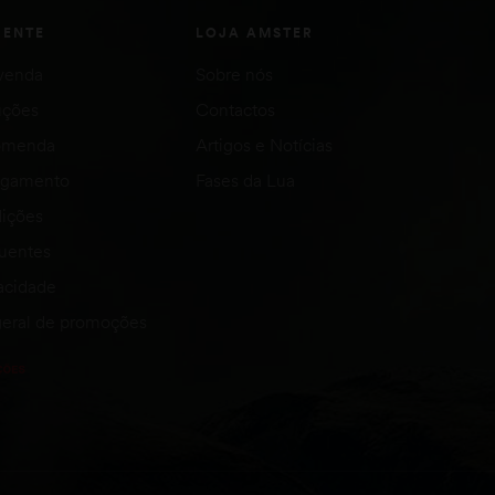
IENTE
LOJA AMSTER
venda
Sobre nós
uções
Contactos
comenda
Artigos e Notícias
agamento
Fases da Lua
ições
quentes
vacidade
eral de promoções