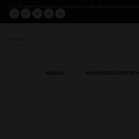
PORTES GRATIS PARA PEDIDOS SUPERIORES A 150€ (NÃO INCLUINDO MUNIÇÕE
ARMAS
MUNIÇÕES/CARTUC