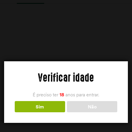
Verificar idade
É preciso ter
18
anos para entrar.
Sim
Não
tactar a loja