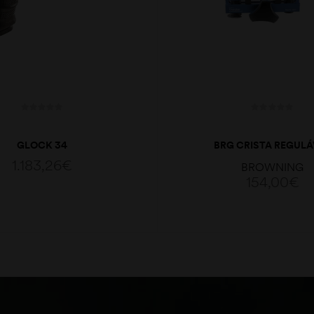
GLOCK 34
BRG CRISTA REGULÁ
P/CORONHA SITÉT
1.183,26
€
BROWNING
154,00
€
LER MAIS
ADICIONAR