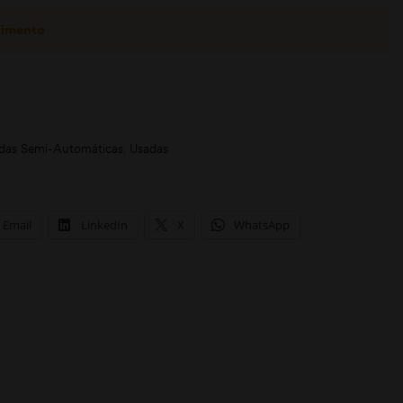
dimento
das Semi-Automáticas
,
Usadas
Email
LinkedIn
X
WhatsApp