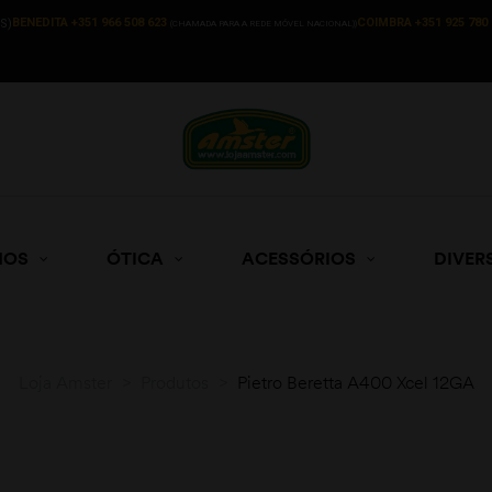
BENEDITA +351 966 508 623
COIMBRA +351 925 780 
S)
(CHAMADA PARA A REDE MÓVEL NACIONAL))
HOS
ÓTICA
ACESSÓRIOS
DIVER
Loja Amster
>
Produtos
>
Pietro Beretta A400 Xcel 12GA