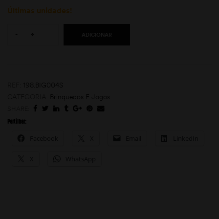
Últimas unidades!
Quantity:
-
+
ADICIONAR
REF:
198.BIG004S
CATEGORIA:
Brinquedos E Jogos
moções
SHARE:
Partilhar:
Facebook
X
Email
LinkedIn
X
WhatsApp