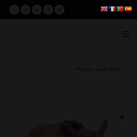
Loja Amster
>
Produtos
>
Peluche Javali 82cm