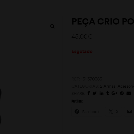
PEÇA CRIO P
45,00
€
Esgotado
REF:
131.370383
CATEGORIAS:
2 Armas
,
Acessóri
SHARE:
Partilhar:
Facebook
X