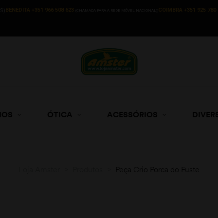
BENEDITA +351 966 508 623
COIMBRA +351 925 780 
S)
(CHAMADA PARA A REDE MÓVEL NACIONAL))
HOS
ÓTICA
ACESSÓRIOS
DIVER
Loja Amster
>
Produtos
>
Peça Crio Porca do Fuste