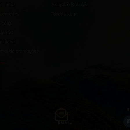
comenda
Artigos e Notícias
agamento
Fases da Lua
ições
quentes
vacidade
eral de promoções
S
EMAIL