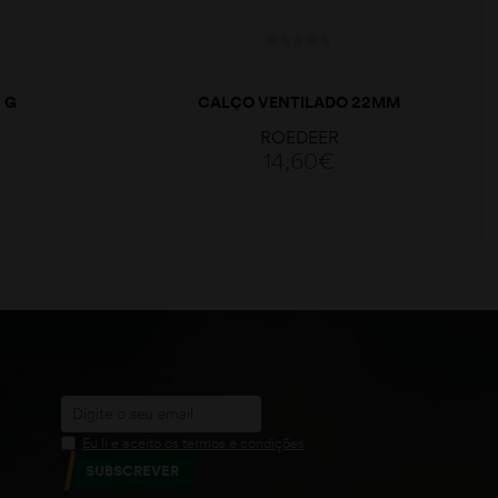
 G
CALÇO VENTILADO 22MM
ROEDEER
14,60
€
ADICIONAR
Eu li e aceito os termos e condições
SUBSCREVER