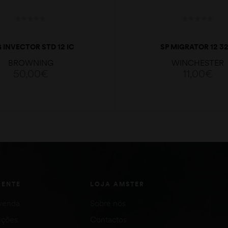
 INVECTOR STD 12 IC
SP MIGRATOR 12 32
BROWNING
WINCHESTER
50,00
€
11,00
€
ADICIONAR
VER OPÇÕES
IENTE
LOJA AMSTER
venda
Sobre nós
uções
Contactos