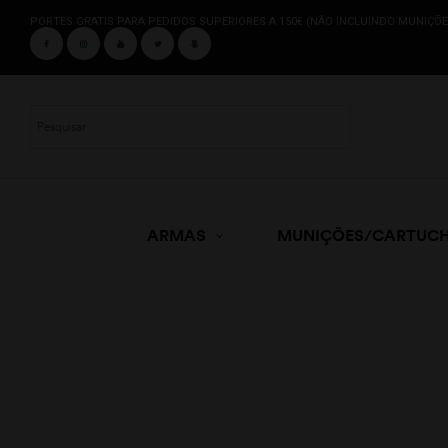
PORTES GRATIS PARA PEDIDOS SUPERIORES A 150€ (NÃO INCLUINDO MUNIÇÕE
ARMAS
MUNIÇÕES/CARTUC