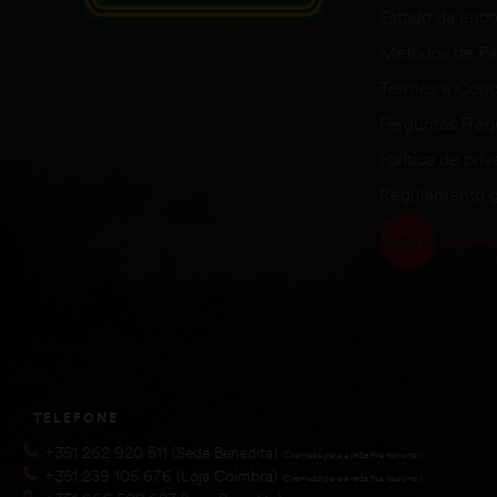
Estado da en
Métodos de P
Termos e Cond
Perguntas Fre
Política de pri
Regulamento g
TELEFONE
+351 262 920 511 (Sede Benedita)
(Chamada para a rede fixa nacional))
+351 239 105 676 (Loja Coimbra)
(Chamada para a rede fixa nacional))