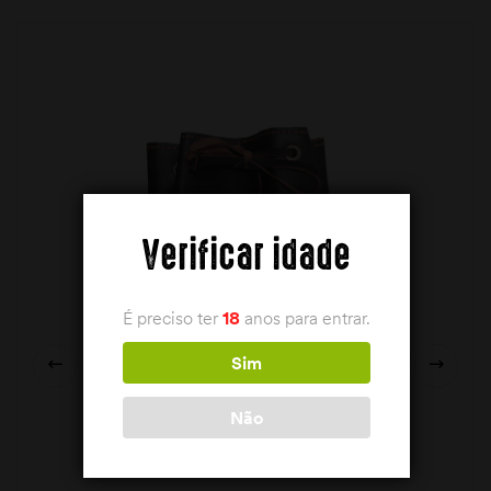
Verificar idade
É preciso ter
18
anos para entrar.
Sim
Não