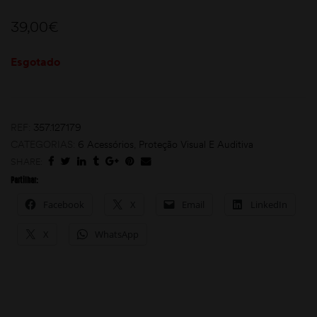
39,00
€
Esgotado
REF:
357.127179
moções
CATEGORIAS:
6 Acessórios
,
Proteção Visual E Auditiva
SHARE:
Partilhar:
Facebook
X
Email
LinkedIn
X
WhatsApp