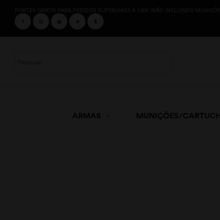
PORTES GRATIS PARA PEDIDOS SUPERIORES A 150€ (NÃO INCLUINDO MUNIÇÕE
ARMAS
MUNIÇÕES/CARTUC