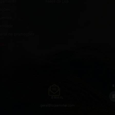
agamento
Fases da Lua
ições
quentes
vacidade
eral de promoções
S
EMAIL
geral@lojaamster.com