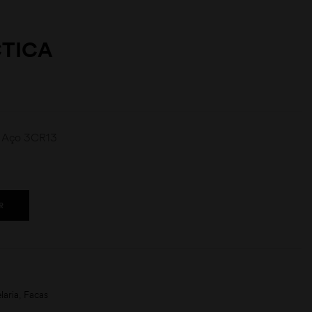
TICA
e Aço 3CR13
R
laria
,
Facas