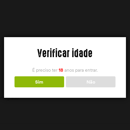
a
Verificar idade
É preciso ter
18
anos para entrar.
Sim
Não
integrado