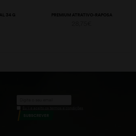
AL 34 G
PREMIUM ATRATIVO-RAPOSA
28,75
€
ADICIONAR
Eu li e aceito os termos e condições
SUBSCREVER