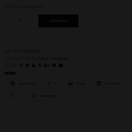
Últimas unidades!
Quantity:
-
+
ADICIONAR
REF:
27.NANM080
CATEGORIAS:
Cutelaria
,
Navalhas
moções
SHARE:
Partilhar:
Facebook
X
Email
LinkedIn
X
WhatsApp