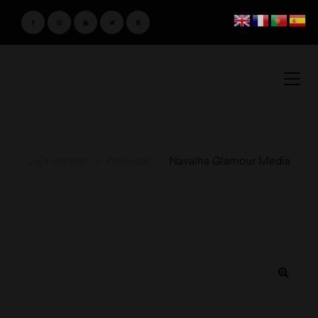
Loja Amster
>
Produtos
>
Navalha Glamour Media