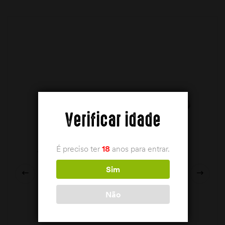
Verificar idade
É preciso ter
18
anos para entrar.
Sim
Não