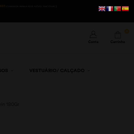
669
(CHAMADA PARA A REDE MÓVEL NACIONAL))
0
Conta
Carrinho
SOS
VESTUÁRIO/ CALÇADO
win 180Gr