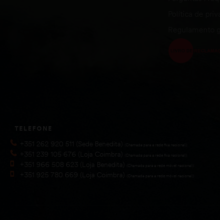
Política de pri
Regulamento g
TELEFONE
+351 262 920 511 (Sede Benedita)
(Chamada para a rede fixa nacional))
+351 239 105 676 (Loja Coimbra)
(Chamada para a rede fixa nacional))
+351 966 508 623 (Loja Benedita)
(Chamada para a rede móvel nacional))
+351 925 780 669 (Loja Coimbra)
(Chamada para a rede móvel nacional))