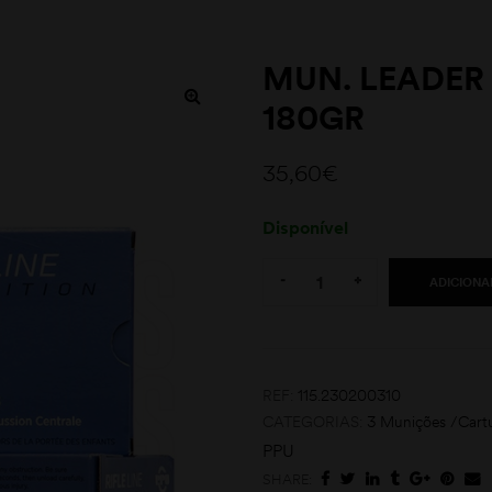
MUN. LEADER
180GR
35,60
€
Disponível
Quantity:
-
+
ADICIONA
REF:
115.230200310
CATEGORIAS:
3 Munições /Cart
PPU
SHARE: