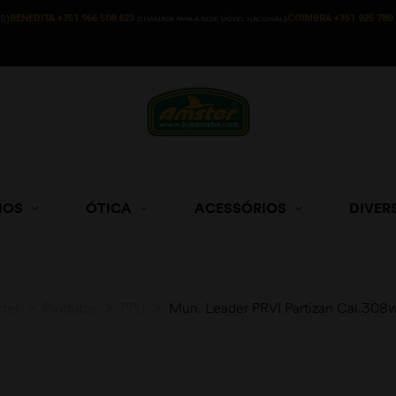
BENEDITA +351 966 508 623
COIMBRA +351 925 780 
S)
(CHAMADA PARA A REDE MÓVEL NACIONAL))
HOS
ÓTICA
ACESSÓRIOS
DIVER
ter
>
Produtos
>
PPU
>
Mun. Leader PRVI Partizan Cal.308