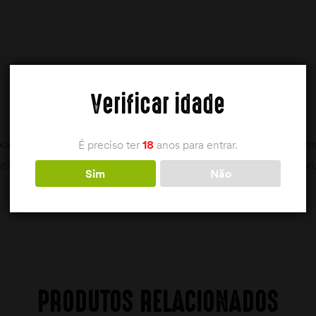
Verificar idade
dem ser adquiridas com a apresentação de documentação compr
É preciso ter
18
anos para entrar.
ativo da aquisição ( Carta de Caçador, Licença Federativa, Auto
Sim
Não
PRODUTOS RELACIONADOS