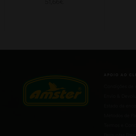
51,66
€
ADICIONAR
APOIO AO CL
Condições de 
Envio & Devol
Estado da en
Métodos de P
Termos e Cond
Perguntas Fre