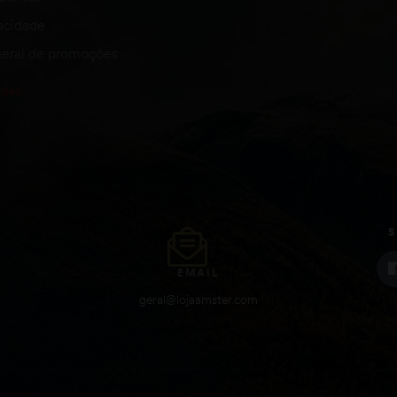
vacidade
eral de promoções
S
EMAIL
geral@lojaamster.com