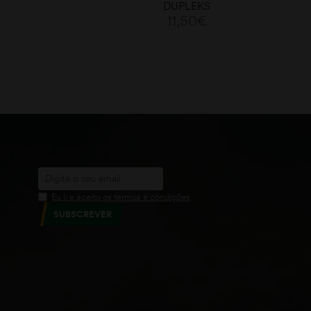
DUPLEKS
11,50
€
ADICIONAR
Eu li e aceito os termos e condições
SUBSCREVER