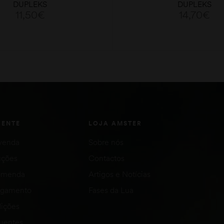
DUPLEKS
DUPLEKS
11,50
€
14,70
€
ADICIONAR
ADICIONAR
IENTE
LOJA AMSTER
venda
Sobre nós
uções
Contactos
comenda
Artigos e Notícias
agamento
Fases da Lua
ições
quentes