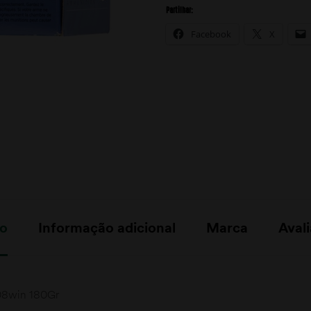
Partilhar:
Facebook
X
ão
Informação adicional
Marca
Avali
308win 180Gr