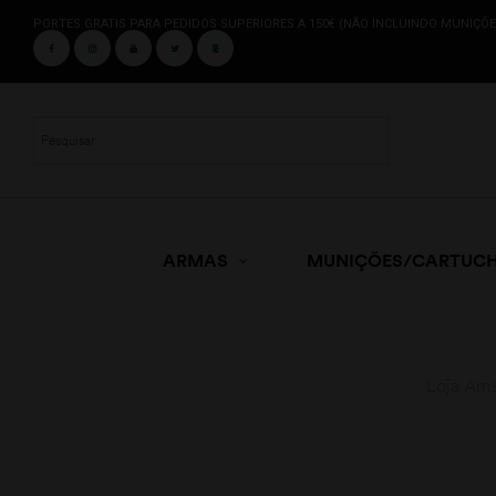
PORTES GRATIS PARA PEDIDOS SUPERIORES A 150€ (NÃO INCLUINDO MUNIÇÕE
ARMAS
MUNIÇÕES/CARTUC
Loja Ams