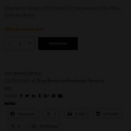
Monóculo Térmico RIX Pocket K2 com sensor 256×192 e
lente de 9mm
Últimas unidades!
Quantity:
-
+
ADICIONAR
moções
REF:
RIXPOCKETK2
CATEGORIAS:
4 Ótica
,
Binóculos/Monóculos Térmicos
RIX
SHARE:
Partilhar:
Facebook
X
Email
LinkedIn
X
WhatsApp