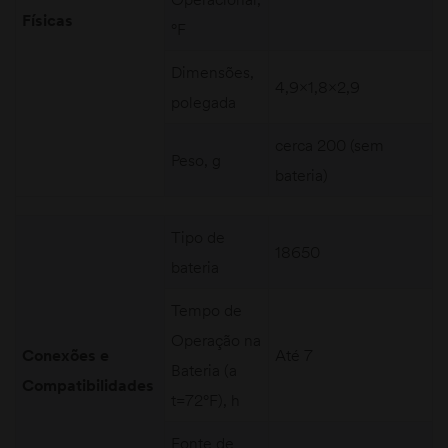
Físicas
°F
Dimensões,
4,9×1,8×2,9
polegada
cerca 200 (sem
Peso, g
bateria)
Tipo de
18650
bateria
Tempo de
Operação na
Conexões e
Até 7
Bateria (a
Compatibilidades
t=72°F), h
Fonte de