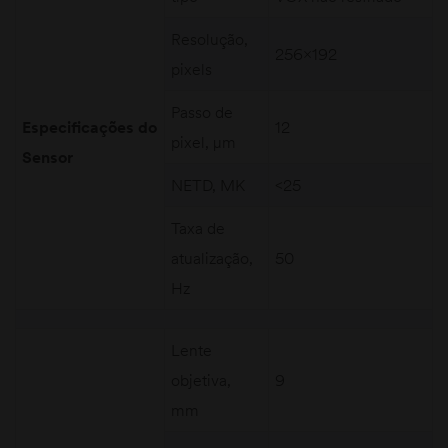
Resolução,
256×192
pixels
Passo de
Especificações do
12
pixel, µm
Sensor
NETD, MK
<25
Taxa de
atualização,
50
Hz
Lente
objetiva,
9
mm