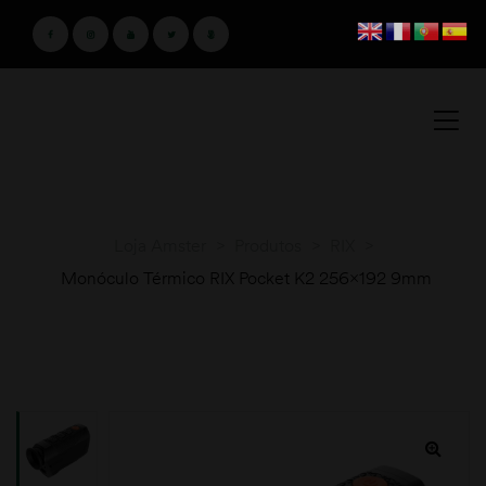
Loja Amster
>
Produtos
>
RIX
>
Monóculo Térmico RIX Pocket K2 256×192 9mm