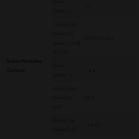
Zoom
1.7
Óptico, x
Campo de
Visão (H),
19,4°/37,3yd
graus / yd @
100 yd
Especificações
Zoom
Ópticas
1 a 4
Digital, x
Alívio para
os olhos,
13.5
mm
Ajuste Da
-7 a +2
Dioptria, D