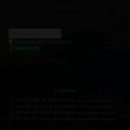
Fases da Lua
Eu li e aceito os termos e condições
SUBSCREVER
TELEFONE
+351 262 920 511 (Sede Benedita)
(Chamada para a rede fixa nacional))
+351 239 105 676 (Loja Coimbra)
(Chamada para a rede fixa nacional))
+351 966 508 623 (Loja Benedita)
(Chamada para a rede móvel nacional))
+351 925 780 669 (Loja Coimbra)
(Chamada para a rede móvel nacional))