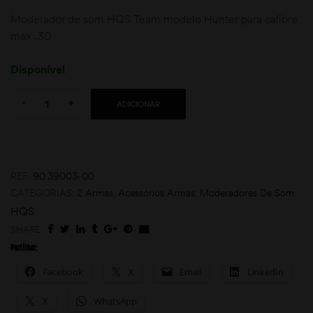
Moderador de som HQS Team modelo Hunter para calibre
max .30
Disponível
Quantity:
-
+
ADICIONAR
moções
REF:
90.39003-00
CATEGORIAS:
2 Armas
,
Acessórios Armas
,
Moderadores De Som
HQS
SHARE:
Partilhar:
Facebook
X
Email
LinkedIn
X
WhatsApp