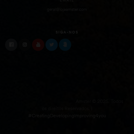
EMAIL
geral@lojaamster.com
SIGA-NOS
Amster © 2025. Todos
os direitos Reservados. |
#CreatingDevelopingImproving4you