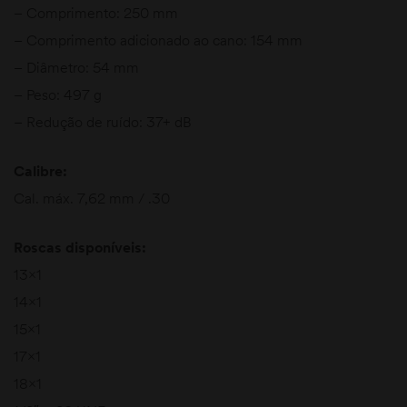
– Comprimento: 250 mm​
– Comprimento adicionado ao cano: 154 mm​
– Diâmetro: 54 mm​
– Peso: 497 g​
– Redução de ruído: 37+ dB​
Calibre:
Cal. máx. 7,62 mm / .30​
Roscas disponíveis:
13×1​
14×1​
15×1​
17×1​
18×1​