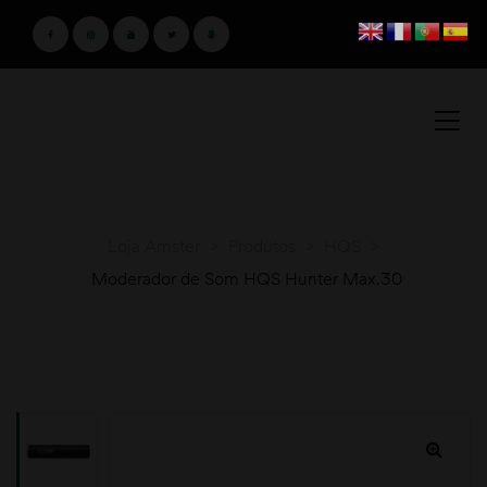
Loja Amster
>
Produtos
>
HQS
>
Moderador de Som HQS Hunter Max.30