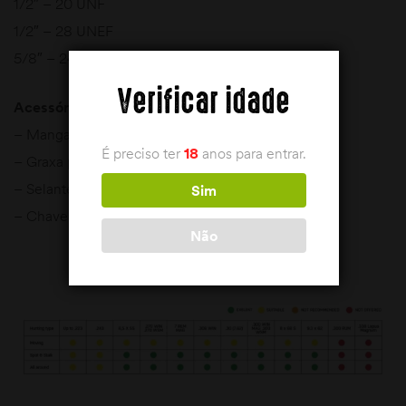
1/2″ – 20 UNF​
1/2″ – 28 UNEF​
5/8″ – 24 UNEF​​
Verificar idade
Acessórios:
– Manga de neoprene​
É preciso ter
18
anos para entrar.
– Graxa para silenciadores​
– Selantes para anéis O-ring​
Sim
– Chave de manutenção​
Não