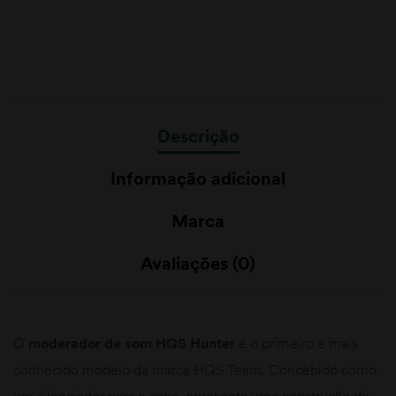
Descrição
Informação adicional
Marca
Avaliações (0)
O
moderador de som HQS Hunter
é o primeiro e mais
conhecido modelo da marca HQS Team. Concebido como
um silenciador para o cano, apresenta uma construção de