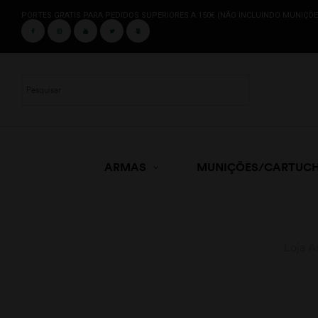
PORTES GRATIS PARA PEDIDOS SUPERIORES A 150€ (NÃO INCLUINDO MUNIÇÕE
ARMAS
MUNIÇÕES/CARTUC
Loja A