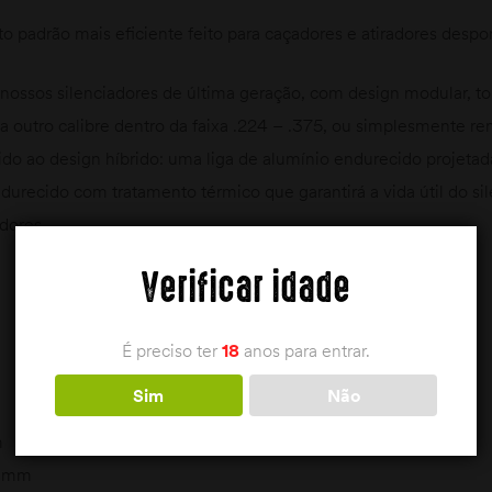
 padrão mais eficiente feito para caçadores e atiradores despor
nossos silenciadores de última geração, com design modular, tor
 a outro calibre dentro da faixa .224 – .375, ou simplesmente r
do ao design híbrido: uma liga de alumínio endurecido projetada
urecido com tratamento térmico que garantirá a vida útil do sil
dores.
Verificar idade
É preciso ter
18
anos para entrar.
Sim
Não
m
0 mm