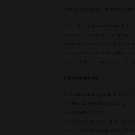
Este é o supressor de comprimento
A família Optima é composta por 
módulos frontais para se adequar
curto. Extremamente durável devi
e um núcleo de aço inoxidável end
necessidades da maioria dos atira
Características:
Desempenho geral: 31 DB(C)
Peso do silenciador: 385 g
Diâmetro: 50mm
Comprimento do cano: 80 m
Comprimento adicionado: 15