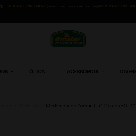
BENEDITA +351 966 508 623
COIMBRA +351 925 780 
S)
(CHAMADA PARA A REDE MÓVEL NACIONAL))
HOS
ÓTICA
ACESSÓRIOS
DIVER
mster
>
Produtos
>
Moderador de Som A-TEC Optima 50 .30