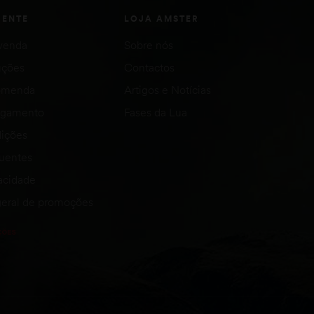
IENTE
LOJA AMSTER
venda
Sobre nós
uções
Contactos
comenda
Artigos e Notícias
agamento
Fases da Lua
ições
quentes
vacidade
eral de promoções