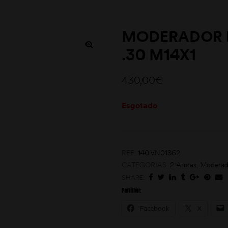
MODERADOR D
.30 M14X1
430,00
€
Esgotado
REF:
140.VN01862
CATEGORIAS:
2 Armas
,
Moderad
SHARE:
Partilhar:
Facebook
X