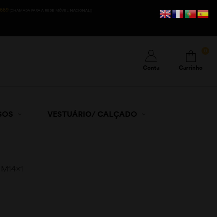
669
(CHAMADA PARA A REDE MÓVEL NACIONAL))
0
Conta
Carrinho
SOS
VESTUÁRIO/ CALÇADO
 M14x1