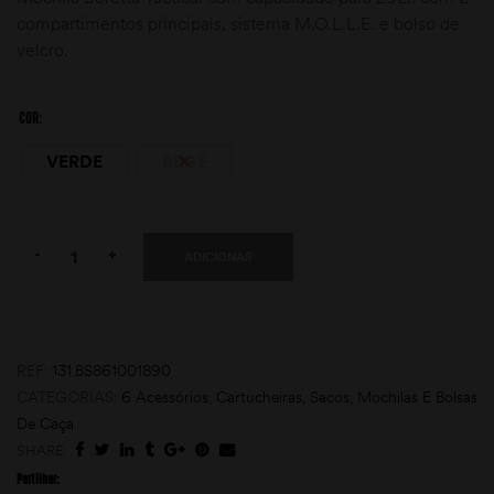
compartimentos principais, sistema M.O.L.L.E. e bolso de
velcro.
COR
VERDE
BEGE
moções
Quantity:
-
+
ADICIONAR
REF:
131.BS861001890
CATEGORIAS:
6 Acessórios
,
Cartucheiras, Sacos, Mochilas E Bolsas
De Caça
SHARE:
Partilhar: