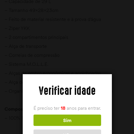
– Capacidade de 29 L
– Tamanho 49x28x23cm
– Feito de material resistente e à prova d’água
– Zíper YKK
– 2 compartimentos principais
– Alça de transporte
– Correias de compressão
– Sistema M.O.L.L.E.
– Alças de ombro ergonômicas e acolchoadas
– Alça de peito de ajuste
Verificar idade
– Organização interna e compartimento para laptop
É preciso ter
18
anos para entrar.
Composição:
– 100% Poliéster
Sim