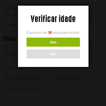
LotuTec Cheio de
+ | +
nitrogênio
Verificar idade
Resistência à água
400 mbar
É preciso ter
18
anos para entrar.
Fisica
Sim
– 25 ° C | + 50 ° C (- 13 ° F |
Não
Temperatura de operação
+ 122 ° F)
comprimento
256 mm (10,1 “)
Peso (sem trilho interno)
470 g (16,6 oz)
Peso (com trilho interno)