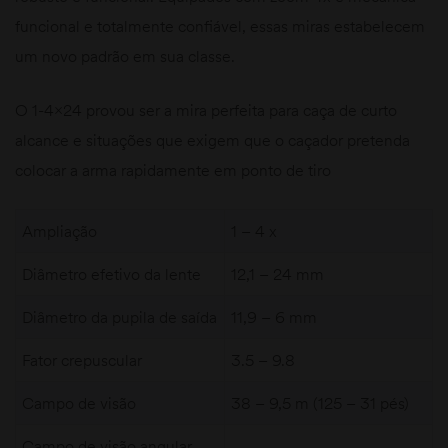
funcional e totalmente confiável, essas miras estabelecem
um novo padrão em sua classe.
O 1-4×24 provou ser a mira perfeita para caça de curto
alcance e situações que exigem que o caçador pretenda
colocar a arma rapidamente em ponto de tiro
Ampliação
1 – 4 x
Diâmetro efetivo da lente
12,1 – 24 mm
Diâmetro da pupila de saída
11,9 – 6 mm
Fator crepuscular
3.5 – 9.8
Campo de visão
38 – 9,5 m (125 – 31 pés)
Campo de visão angular,