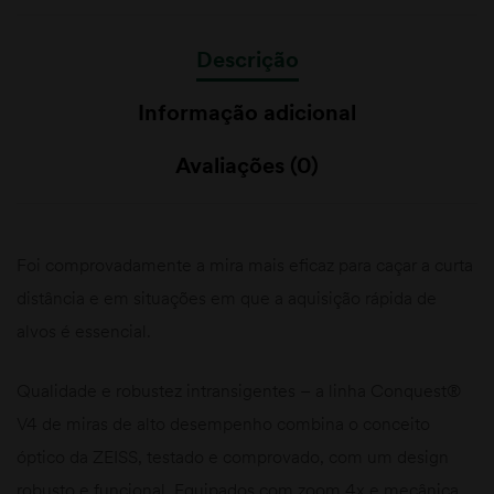
Descrição
Informação adicional
Avaliações (0)
Foi comprovadamente a mira mais eficaz para caçar a curta
distância e em situações em que a aquisição rápida de
alvos é essencial.
Qualidade e robustez intransigentes – a linha Conquest®
V4 de miras de alto desempenho combina o conceito
óptico da ZEISS, testado e comprovado, com um design
robusto e funcional. Equipados com zoom 4x e mecânica