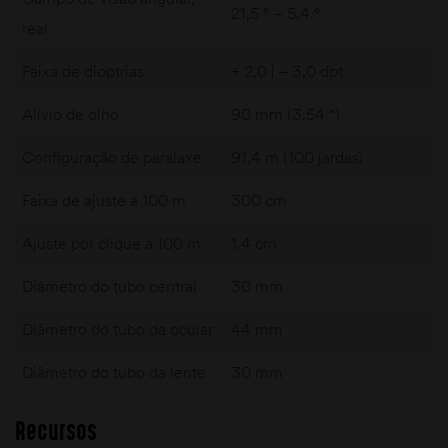
21,5 ° – 5,4 °
real
Faixa de dioptrias
+ 2,0 | – 3,0 dpt
Alívio de olho
90 mm (3,54 “)
Configuração de paralaxe
91,4 m (100 jardas)
Faixa de ajuste a 100 m
300 cm
Ajuste por clique a 100 m
1.4 cm
Diâmetro do tubo central
30 mm
Diâmetro do tubo da ocular
44 mm
Diâmetro do tubo da lente
30 mm
Recursos