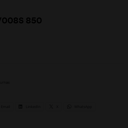
V008S 850
urnas
Email
LinkedIn
X
WhatsApp