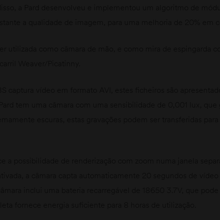
 disso, a Pard desenvolveu e implementou um algoritmo de mó
astante a qualidade de imagem, para uma melhoria de 20% em
ser utilizada como câmara de mão, e como mira de espingarda c
arril Weaver/Picatinny.
8S captura vídeo em formato AVI, estes ficheiros são apresent
Pard tem uma câmara com uma sensibilidade de 0,001 lux, que g
emamente escuras, estas gravações podem ser transferidas para o
ece a possibilidade de renderização com zoom numa janela separa
tivada, a câmara capta automaticamente 20 segundos de vídeo
âmara inclui uma bateria recarregável de 18650 3.7V, que pode s
ta fornece energia suficiente para 8 horas de utilização.