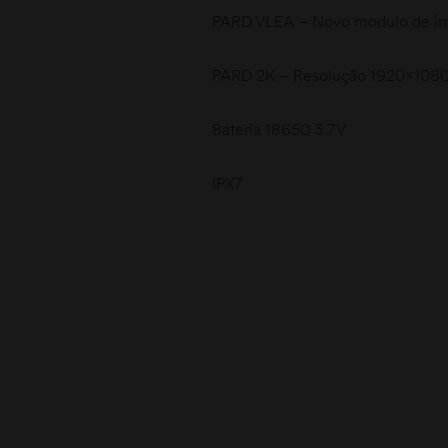
PARD VLEA – Novo modulo de ima
PARD 2K – Resolução 1920×108
Bateria 18650 3.7V
IPX7