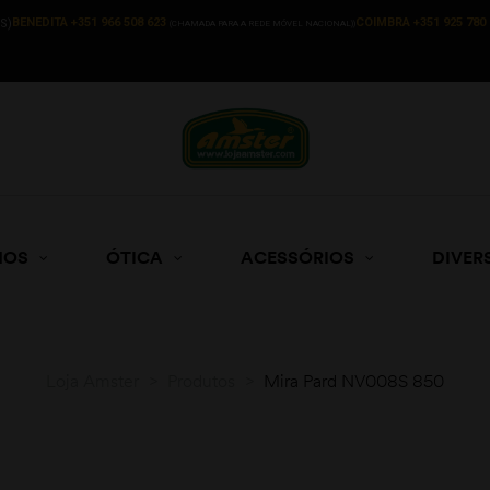
BENEDITA +351 966 508 623
COIMBRA +351 925 780 
S)
(CHAMADA PARA A REDE MÓVEL NACIONAL))
HOS
ÓTICA
ACESSÓRIOS
DIVER
Loja Amster
>
Produtos
>
Mira Pard NV008S 850