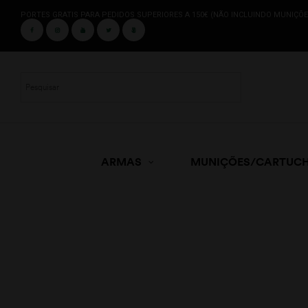
PORTES GRATIS PARA PEDIDOS SUPERIORES A 150€ (NÃO INCLUINDO MUNIÇÕE
ARMAS
MUNIÇÕES/CARTUC