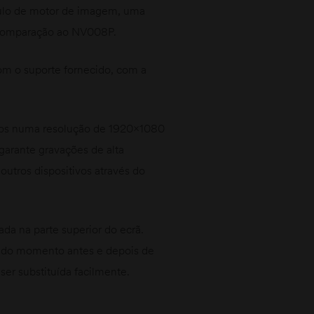
dulo de motor de imagem, uma
 comparação ao NV008P.
om o suporte fornecido, com a
ados numa resolução de 1920×1080
arante gravações de alta
utros dispositivos através do
da na parte superior do ecrã.
 do momento antes e depois de
er substituída facilmente.