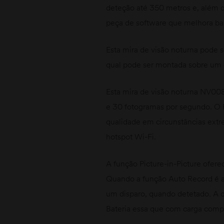
deteção até 350 metros e, além
peça de software que melhora b
Esta mira de visão noturna pode 
qual pode ser montada sobre um c
Esta mira de visão noturna NV00
e 30 fotogramas por segundo. O 
qualidade em circunstâncias extr
hotspot Wi-Fi.
A função Picture-in-Picture ofer
Quando a função Auto Record é a
um disparo, quando detetado. A c
Bateria essa que com carga comple