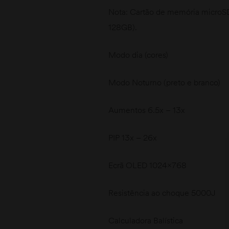
Nota: Cartão de memória microSD
128GB).
Modo dia (cores)
Modo Noturno (preto e branco)
Aumentos 6.5x – 13x
PIP 13x – 26x
Ecrã OLED 1024×768
Resistência ao choque 5000J
Calculadora Balística