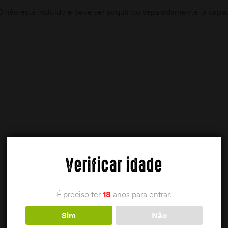
 não está incluído e deve ser adquirido separadamente (a cap
Verificar idade
É preciso ter
18
anos para entrar.
Sim
Não