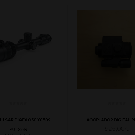
PULSAR DIGEX C50 X850S
ACOPLADOR DIGITAL P
FORDWARD F135 US
925,00
€
PULSAR