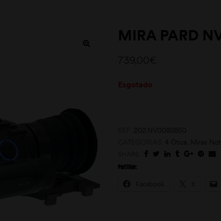
MIRA PARD N
739,00
€
Esgotado
REF:
202.NV008S850
CATEGORIAS:
4 Ótica
,
Miras Not
SHARE:
Partilhar:
Facebook
X