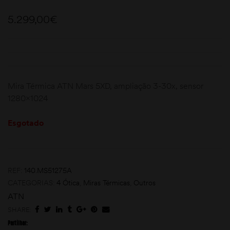
5.299,00
€
Mira Térmica ATN Mars 5XD, ampliação 3-30x, sensor
1280×1024
moções
Esgotado
REF:
140.MS51275A
CATEGORIAS:
4 Ótica
,
Miras Térmicas
,
Outros
ATN
SHARE:
Partilhar: