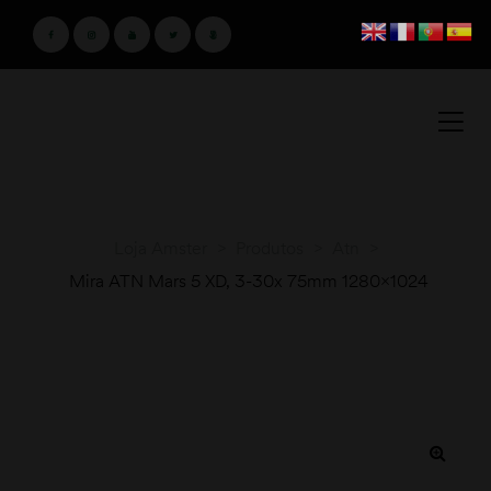
Loja Amster
>
Produtos
>
Atn
>
Mira ATN Mars 5 XD, 3-30x 75mm 1280×1024