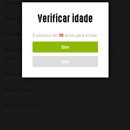
Deteção humana: 3200m
Verificar idade
Reconhecimento humano: 1440m
Identificação humana: 610m
É preciso ter
18
anos para entrar.
Sim
Temperatura de Operação: -20°F to +120°F / -28°C to
48°C
Não
Dimensões: 316x56x54mm
Peso: 1.36 kg
Garantia: 3 anos