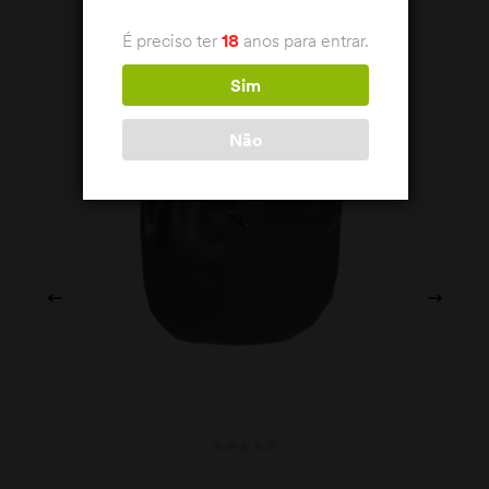
É preciso ter
18
anos para entrar.
Sim
Não