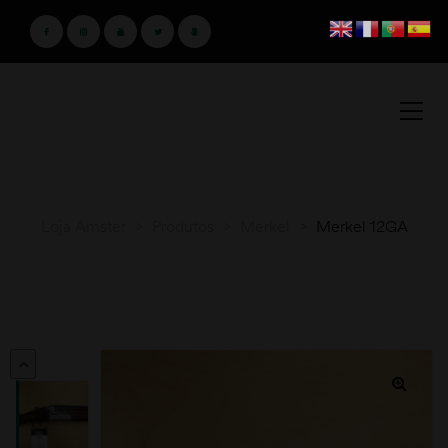
Loja Amster
>
Produtos
>
Merkel
>
Merkel 12GA