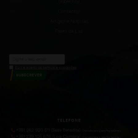
Sobre nós
Contactos
Artigos e Notícias
Fases da Lua
Eu li e aceito os termos e condições
SUBSCREVER
TELEFONE
+351 262 920 511 (Sede Benedita)
(Chamada para a rede fixa nacional))
+351 239 105 676 (Loja Coimbra)
(Chamada para a rede fixa nacional))