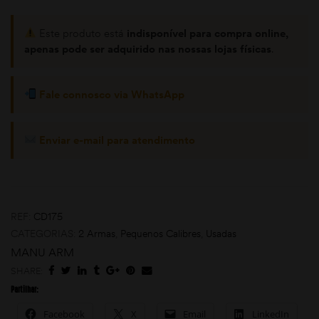
Este produto está
indisponível para compra online,
apenas pode ser adquirido nas nossas lojas físicas
.
Fale connosco via WhatsApp
Enviar e-mail para atendimento
moções
REF:
CD175
CATEGORIAS:
2 Armas
,
Pequenos Calibres
,
Usadas
MANU ARM
SHARE:
Partilhar:
Facebook
X
Email
LinkedIn