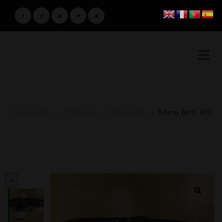
Loja Amster
>
Produtos
>
Manu Arm
>
Manu Arm .410