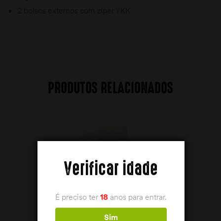
2 bolsos externos com zíper YKK
PRODUTOS RELACIONADOS
Verificar idade
É preciso ter
18
anos para entrar.
Sim