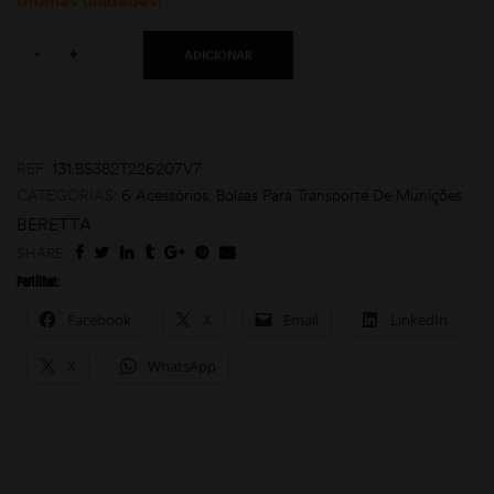
Últimas unidades!
Quantity:
-
+
ADICIONAR
REF:
131.BS382T226207V7
CATEGORIAS:
6 Acessórios
,
Bolsas Para Transporte De Munições
moções
BERETTA
SHARE:
Partilhar:
Facebook
X
Email
LinkedIn
X
WhatsApp