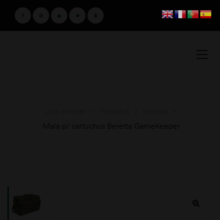
Loja Amster
>
Produtos
>
Beretta
>
Mala p/ cartuchos Beretta GameKeeper