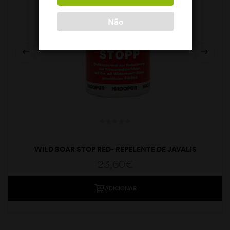
Não
WILD BOAR STOP RED- REPELENTE DE JAVALIS
23,60
€
ADICIONAR