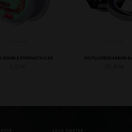
O DOUBLE STRENGTH 0.28
FIO FLUOROCARBON S
MM
050*0.50
4,50
€
36,40
€
ADICIONAR
ADICIONAR
IENTE
LOJA AMSTER