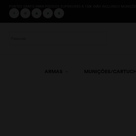
PORTES GRATIS PARA PEDIDOS SUPERIORES A 150€ (NÃO INCLUINDO MUNIÇÕE
ARMAS
MUNIÇÕES/CARTUC