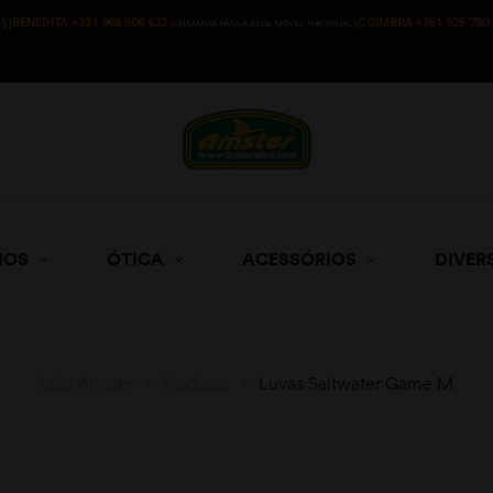
BENEDITA +351 966 508 623
COIMBRA +351 925 780 
S)
(CHAMADA PARA A REDE MÓVEL NACIONAL))
HOS
ÓTICA
ACESSÓRIOS
DIVER
Loja Amster
>
Produtos
>
Luvas Saltwater Game M