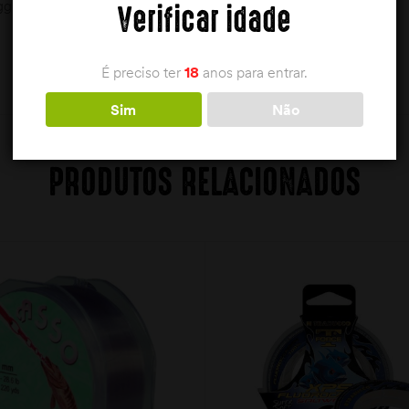
jigging, bem como para pegar nos peixes sem ferir as mãos
Verificar idade
É preciso ter
18
anos para entrar.
Sim
Não
PRODUTOS RELACIONADOS