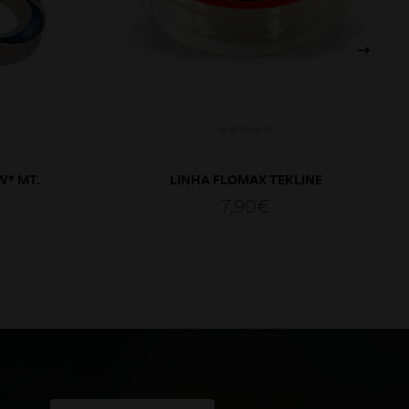
W* MT.
LINHA FLOMAX TEKLINE
0.18MM/150MT
7,90
€
ADICIONAR