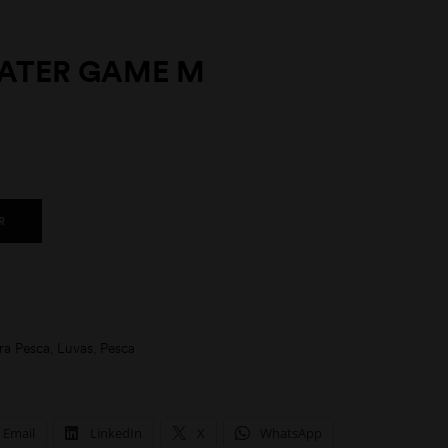
ATER GAME M
R
ra Pesca
,
Luvas
,
Pesca
Email
LinkedIn
X
WhatsApp