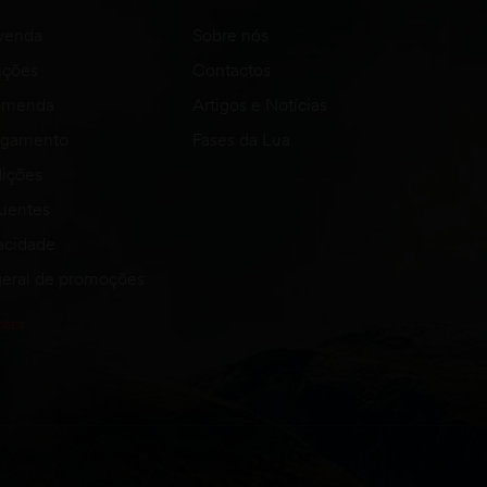
venda
Sobre nós
uções
Contactos
comenda
Artigos e Notícias
agamento
Fases da Lua
ições
quentes
vacidade
eral de promoções