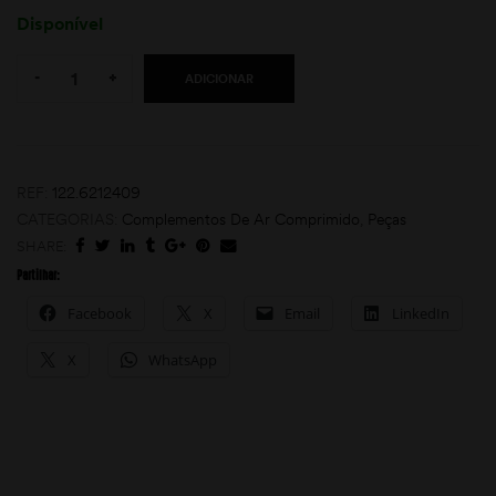
Disponível
Quantity:
-
+
ADICIONAR
REF:
122.6212409
CATEGORIAS:
Complementos De Ar Comprimido
,
Peças
moções
SHARE:
Partilhar:
Facebook
X
Email
LinkedIn
X
WhatsApp