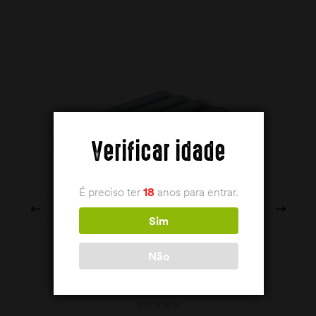
Verificar idade
É preciso ter
18
anos para entrar.
Sim
Não