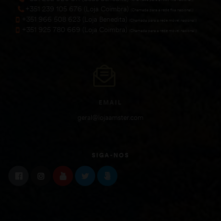
+351 239 105 676 (Loja Coimbra)
(Chamada para a rede fixa nacional))
+351 966 508 623 (Loja Benedita)
(Chamada para a rede móvel nacional))
+351 925 780 669 (Loja Coimbra)
(Chamada para a rede móvel nacional))
EMAIL
geral@lojaamster.com
SIGA-NOS