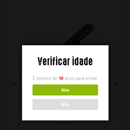
Verificar idade
É preciso ter
18
anos para entrar.
Sim
Não