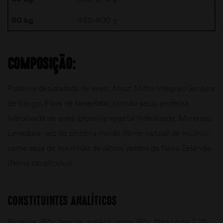
80 kg
480-800 g
COMPOSIÇÃO:
Proteína desidratada de aves; Arroz; Milho integral; Gordura
de frango; Fibra de beterraba; salmão seco; proteína
hidrolisada de aves; proteína vegetal hidrolisada; Minerais;
Levedura; raiz de chicória moída (fonte natural de inulina);
carne seca de mexilhão de lábios verdes da Nova Zelândia
(Perna canaliculus).
CONSTITUINTES ANALÍTICOS
Proteína 26%; teor de matéria gorda 16%; fibra bruta 2,2%;