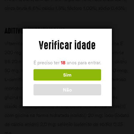
cinza bruta 6,6%; cálcio 1,5%; fósforo 1,00%; sódio 0,45%.
ADITIVOS NUTRITIVOS/KG
Verificar idade
Vitamina A 22600 U.I.; vitamina D3 1700 U.I.; vitamina E
200 mg; vitamina B1 15 mg; vitamina B2 20 mg; vitamina
B6 20 mg; vitamina B12 100 mcg; D-Pantotenato de cálcio
É preciso ter
18
anos para entrar.
50 mg; niacina 85 mg; ácido fólico 5 mg; Biotina 950 mcg;
Sim
L-carnitina 200 mg; taurina 1000 mg; ferro (sulfato ferroso
monohidratado) 180 mg; zinco (quelato de zinco com
Não
glicina na forma hidratada (sólido)) 160 mg; manganês
(óxido de manganês(II)) 16 mg; cobre (quelato de cobre(II)
com glicina na forma hidratada (sólido)) 20 mg; iodo (iodato
de cálcio anidro) 2,0 mg; selénio (selenito de sódio) 0,25
mg.