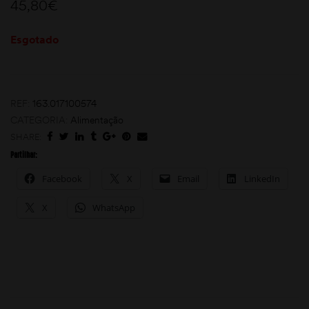
45,80
€
Esgotado
REF:
163.017100574
CATEGORIA:
Alimentação
SHARE:
moções
Partilhar:
Facebook
X
Email
LinkedIn
X
WhatsApp