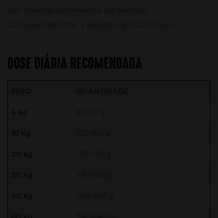
com florestas na Alemanha, por exemplo.
Consequentemente, a absorção de CO2 é maior.
DOSE DIÁRIA RECOMENDADA
PESO
QUANTIDADE
5 kg
60-90 g
10 kg
100-160 g
20 kg
170-290 g
30 kg
230-380 g
40 kg
280-490 g
60 kg
390-640 g