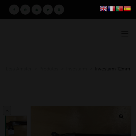
Loja Amster
>
Produtos
>
Investarm
>
Investarm 12mm