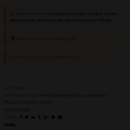
Este produto está
indisponível para compra online,
apenas pode ser adquirido nas nossas lojas físicas
.
Fale connosco via WhatsApp
Enviar e-mail para atendimento
moções
REF:
CD381
CATEGORIAS:
2 Armas
,
Espingardas Canos Sobrepostos
,
Pequenos Calibres
,
Usadas
INVESTARM
SHARE:
Partilhar: