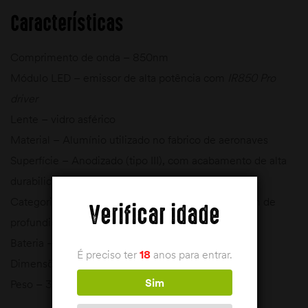
Características
Comprimento de onda – 850nm
Módulo LED – emissor de alta potência com
IR850 Pro
driver
Lente – vidro asférico
Material – Alumínio utilizado no fabrico de aeronaves
Superfície – Anodizado (tipo III), com acabamento de alta
durabilidade
Categoria IP – resistente à imersão em água até 1 m de
Verificar idade
profundidade ou mais (IPX8)
Bateria – recarregável 18650
É preciso ter
18
anos para entrar.
Dimensões – 160x84x54mm
Sim
Peso – 380g