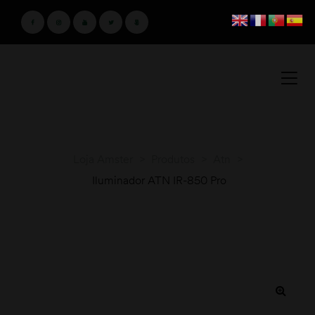
Loja Amster
>
Produtos
>
Atn
>
Iluminador ATN IR-850 Pro