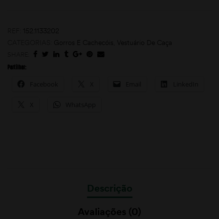
REF:
152.1133202
CATEGORIAS:
Gorros E Cachecóis
,
Vestuário De Caça
SHARE:
Partilhar:
Facebook
X
Email
LinkedIn
moções
X
WhatsApp
Descrição
Avaliações (0)