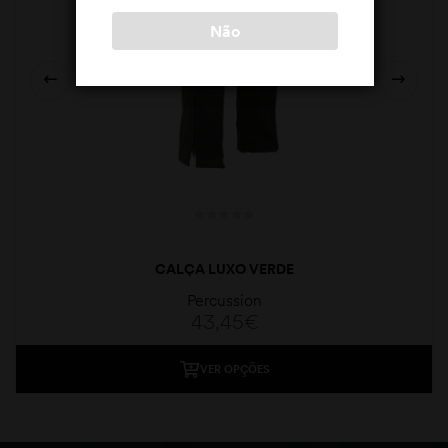
Não
CALÇA LUXO VERDE
Percussion
43,45
€
VER OPÇÕES