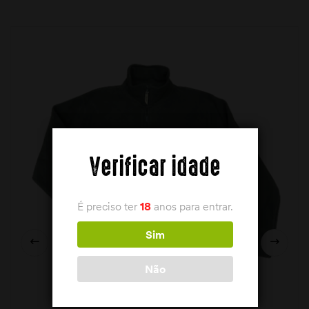
Verificar idade
É preciso ter
18
anos para entrar.
Sim
Não