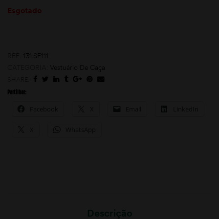
Esgotado
REF:
131.SF111
CATEGORIA:
Vestuário De Caça
SHARE:
Partilhar:
moções
Facebook
X
Email
LinkedIn
X
WhatsApp
Descrição