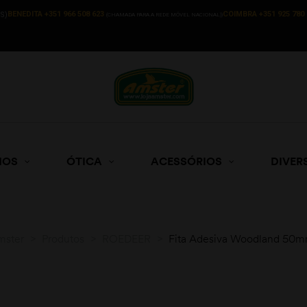
BENEDITA +351 966 508 623
COIMBRA +351 925 780 
S)
(CHAMADA PARA A REDE MÓVEL NACIONAL))
HOS
ÓTICA
ACESSÓRIOS
DIVER
mster
>
Produtos
>
ROEDEER
>
Fita Adesiva Woodland 50