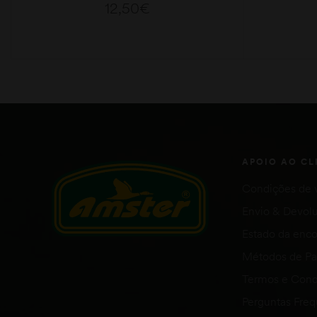
12,50
€
ADICIONAR
APOIO AO CL
Condições de 
Envio & Devol
Estado da en
Métodos de P
Termos e Cond
Perguntas Fre