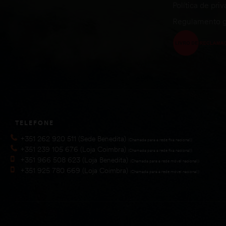
Política de pri
Regulamento g
TELEFONE
+351 262 920 511 (Sede Benedita)
(Chamada para a rede fixa nacional))
+351 239 105 676 (Loja Coimbra)
(Chamada para a rede fixa nacional))
+351 966 508 623 (Loja Benedita)
(Chamada para a rede móvel nacional))
+351 925 780 669 (Loja Coimbra)
(Chamada para a rede móvel nacional))