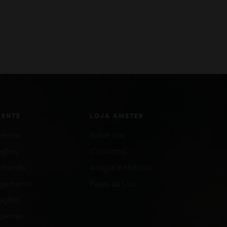
ADICIONAR
ADICIONAR
IENTE
LOJA AMSTER
venda
Sobre nós
uções
Contactos
comenda
Artigos e Notícias
agamento
Fases da Lua
ições
quentes