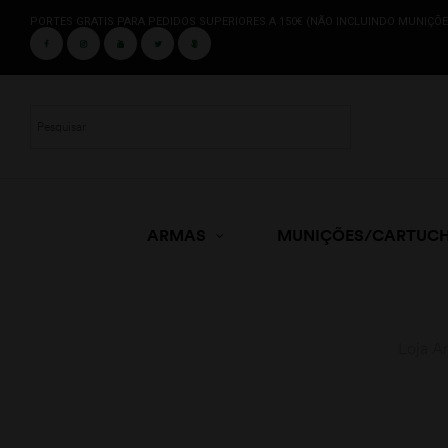
PORTES GRATIS PARA PEDIDOS SUPERIORES A 150€ (NÃO INCLUINDO MUNIÇÕE
ARMAS
MUNIÇÕES/CARTUC
Loja A