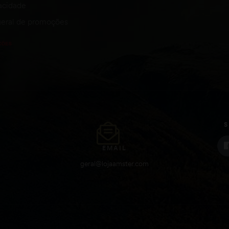
vacidade
eral de promoções
S
EMAIL
geral@lojaamster.com