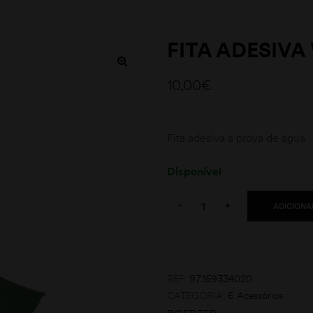
FITA ADESIV
10,00
€
Fita adesiva à prova de água
Disponível
Quantity:
-
+
ADICIONA
REF:
97.159334020
CATEGORIA:
6 Acessórios