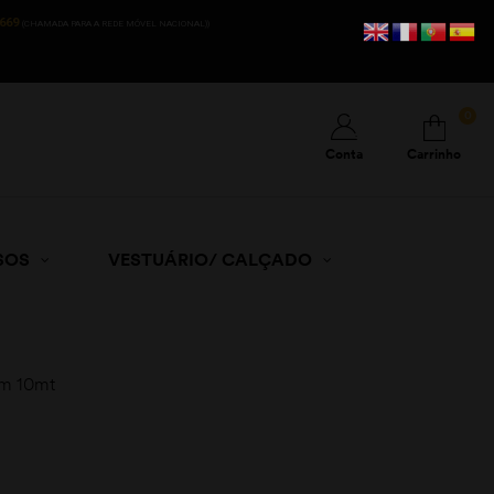
669
(CHAMADA PARA A REDE MÓVEL NACIONAL))
0
Conta
Carrinho
SOS
VESTUÁRIO/ CALÇADO
mm 10mt