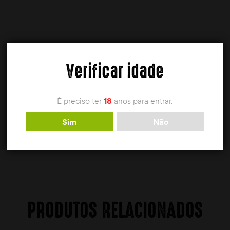
Verificar idade
É preciso ter
18
anos para entrar.
Sim
Não
PRODUTOS RELACIONADOS