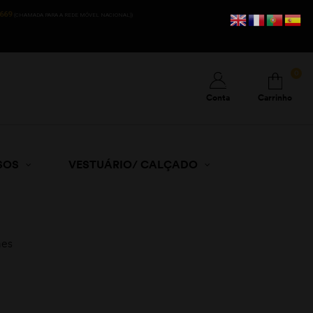
669
(CHAMADA PARA A REDE MÓVEL NACIONAL))
0
Conta
Carrinho
SOS
VESTUÁRIO/ CALÇADO
mes