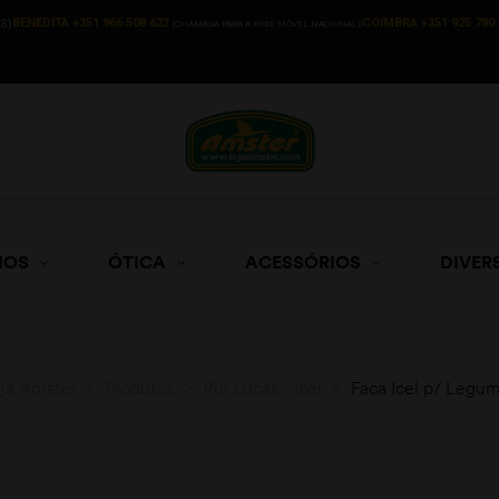
BENEDITA +351 966 508 623
COIMBRA +351 925 780 
S)
(CHAMADA PARA A REDE MÓVEL NACIONAL))
HOS
ÓTICA
ACESSÓRIOS
DIVER
ja Amster
>
Produtos
>
Rui Lucas - Icel
>
Faca Icel p/ Legu