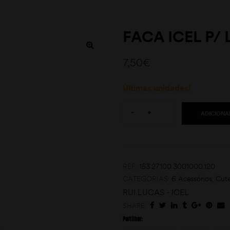
FACA ICEL P/
7,50
€
Últimas unidades!
Quantity:
-
+
ADICIONA
REF:
153.27100.3001000.120
CATEGORIAS:
6 Acessórios
,
Cute
RUI LUCAS - ICEL
SHARE:
Partilhar: