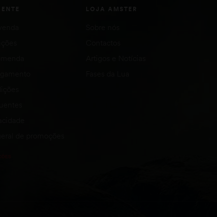
IENTE
LOJA AMSTER
venda
Sobre nós
uções
Contactos
comenda
Artigos e Notícias
agamento
Fases da Lua
ições
quentes
vacidade
eral de promoções