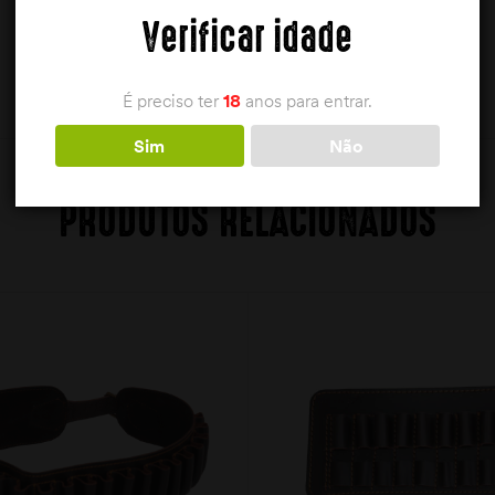
Verificar idade
É preciso ter
18
anos para entrar.
Sim
Não
PRODUTOS RELACIONADOS