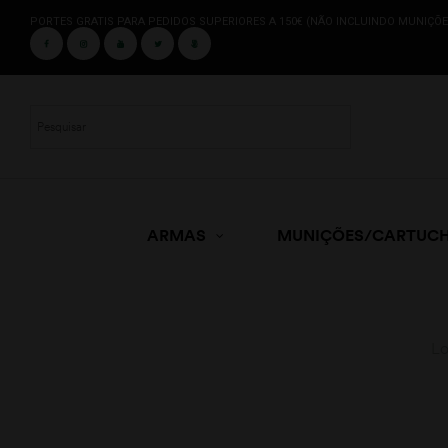
PORTES GRATIS PARA PEDIDOS SUPERIORES A 150€ (NÃO INCLUINDO MUNIÇÕE
ARMAS
MUNIÇÕES/CARTUC
Lo