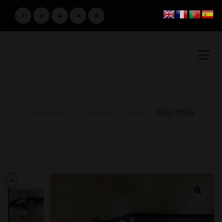
Loja Amster
>
Produtos
>
EGO
>
EGO 12GA