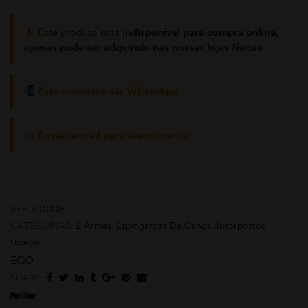
Este produto está
indisponível para compra online,
apenas pode ser adquirido nas nossas lojas físicas
.
Fale connosco via WhatsApp
Enviar e-mail para atendimento
moções
REF:
CD008
CATEGORIAS:
2 Armas
,
Espingardas De Canos Justapostos
,
Usadas
EGO
SHARE:
Partilhar: