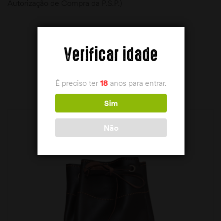
Autorização de Compra da P.S.P.)
Verificar idade
PRODUTOS RELACIONADOS
É preciso ter
18
anos para entrar.
Sim
Não