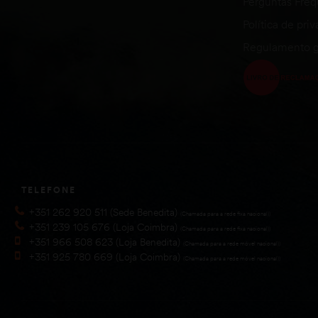
Perguntas Fre
Política de pri
Regulamento g
TELEFONE
+351 262 920 511 (Sede Benedita)
(Chamada para a rede fixa nacional))
+351 239 105 676 (Loja Coimbra)
(Chamada para a rede fixa nacional))
+351 966 508 623 (Loja Benedita)
(Chamada para a rede móvel nacional))
+351 925 780 669 (Loja Coimbra)
(Chamada para a rede móvel nacional))