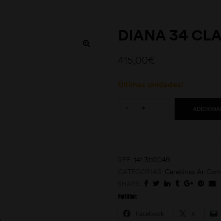
DIANA 34 CLA
415,00
€
Últimas unidades!
Quantity:
-
+
ADICIONA
REF:
141.3110049
CATEGORIAS:
Carabinas Ar Com
SHARE:
Partilhar:
Facebook
X