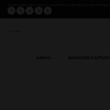
PORTES GRATIS PARA PEDIDOS SUPERIORES A 150€ (NÃO INCLUINDO MUNIÇÕE
ARMAS
MUNIÇÕES/CARTUC