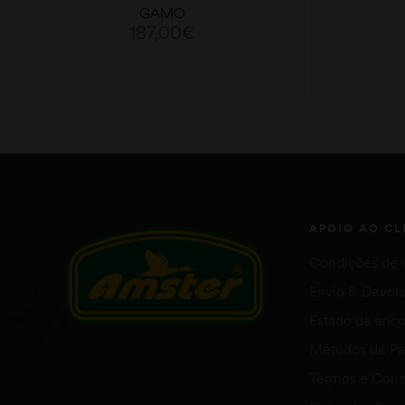
4,5
GAMO
187,00
€
ADICIONAR
APOIO AO CL
Condições de 
Envio & Devol
Estado da en
Métodos de P
Termos e Cond