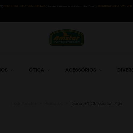
BENEDITA +351 966 508 623
COIMBRA +351 925 780 
S)
(CHAMADA PARA A REDE MÓVEL NACIONAL))
HOS
ÓTICA
ACESSÓRIOS
DIVER
Loja Amster
>
Produtos
>
Diana 34 Classic cal. 4,5