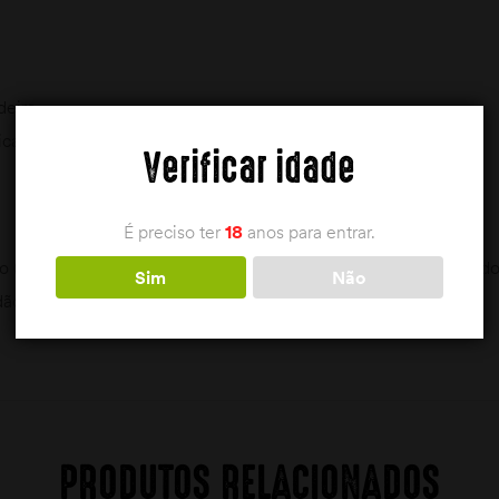
deira
ica
Verificar idade
É preciso ter
18
anos para entrar.
o (Classe G) só podem ser adquiridas com a apresentação de 
Sim
Não
dão) Maiores de 18 anos.
PRODUTOS RELACIONADOS