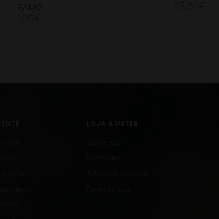
23,50
€
GAMO
1,00
€
ADICIONAR
ADICIONAR
IENTE
LOJA AMSTER
venda
Sobre nós
uções
Contactos
comenda
Artigos e Notícias
agamento
Fases da Lua
ições