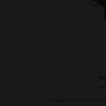
moções
De
Equipada com miras de fibra ópt