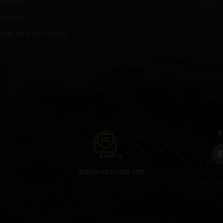
quentes
vacidade
eral de promoções
S
EMAIL
geral@lojaamster.com