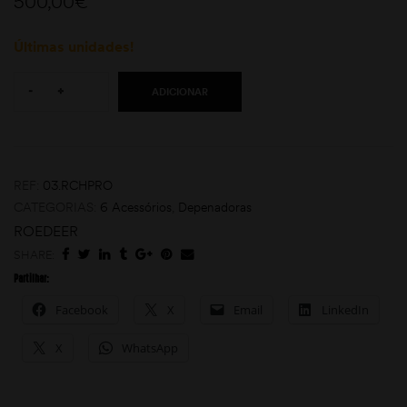
500,00
€
Últimas unidades!
Quantity:
-
+
ADICIONAR
moções
REF:
03.RCHPRO
CATEGORIAS:
6 Acessórios
,
Depenadoras
ROEDEER
SHARE:
Partilhar:
Facebook
X
Email
LinkedIn
X
WhatsApp