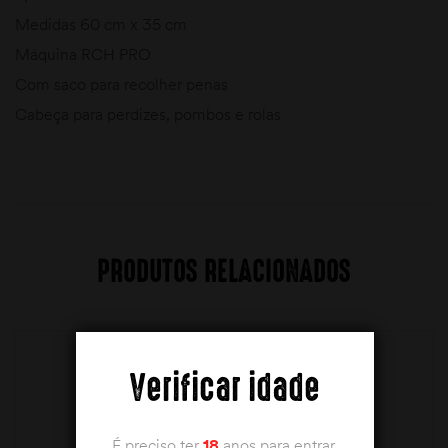
Medidas 60 cm x 35 cm
Máquina RCH PRO
Com saco para recolher penas
Cabeça para perdizes, pombos e rolas
PRODUTOS RELACIONADOS
Verificar idade
É preciso ter
18
anos para entrar.