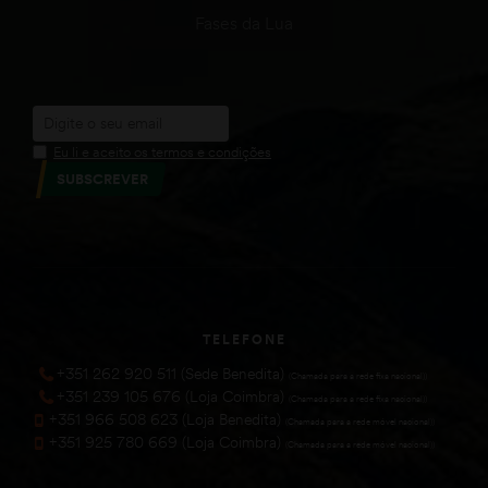
Fases da Lua
Eu li e aceito os termos e condições
SUBSCREVER
TELEFONE
+351 262 920 511 (Sede Benedita)
(Chamada para a rede fixa nacional))
+351 239 105 676 (Loja Coimbra)
(Chamada para a rede fixa nacional))
+351 966 508 623 (Loja Benedita)
(Chamada para a rede móvel nacional))
+351 925 780 669 (Loja Coimbra)
(Chamada para a rede móvel nacional))