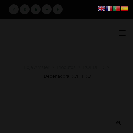
Loja Amster
>
Produtos
>
ROEDEER
>
Depenadora RCH PRO