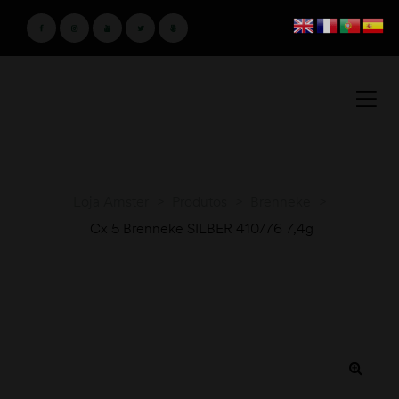
Loja Amster
>
Produtos
>
Brenneke
>
Cx 5 Brenneke SILBER 410/76 7,4g