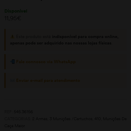
Disponível
11,95
€
Este produto está
indisponível para compra online,
apenas pode ser adquirido nas nossas lojas físicas
.
moções
Fale connosco via WhatsApp
Enviar e-mail para atendimento
REF:
545.36156
CATEGORIAS:
2 Armas
,
3 Munições /Cartuchos
,
410
,
Munições De
Caça Maior