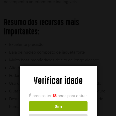
desempenho anteriormente inatingíveis.
Resumo dos recursos mais
importantes:
Excelente precisão
Bala de núcleo composto de jaqueta forte
Muito boas propriedades de tiro de longo alcance
Alto peso residual da bala (aprox. 90%)
Poder de penetração e matança muito alto
Verificar idade
Uso universal em todos os jogos em todo o mundo
Quase sempre sucata e um caminho de solda seguro
É preciso ter
18
anos para entrar.
Destruição menor de carne de veado e formação de
Sim
hematoma