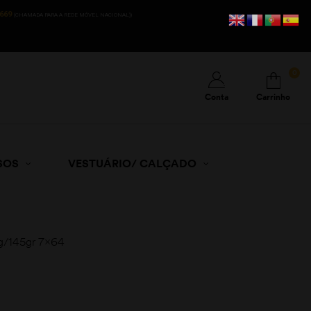
669
(CHAMADA PARA A REDE MÓVEL NACIONAL))
0
Conta
Carrinho
SOS
VESTUÁRIO/ CALÇADO
g/145gr 7×64