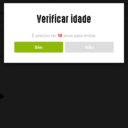
cial são projetados de tal forma que podem ser desmontados de
: descarga máxima de energia e efeito de morte rápido, adaptado
Verificar idade
to com o rebordo afiado inventado pela BRENNEKE, os sinais de
a longa distância em fuga.
É preciso ter
18
anos para entrar.
Sim
Não
lta descarga de energia e precisão