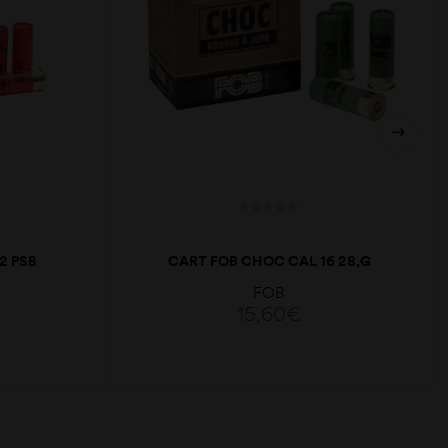
2 PSB
CART FOB CHOC CAL 16 28,G
FOB
15,60
€
LER MAIS