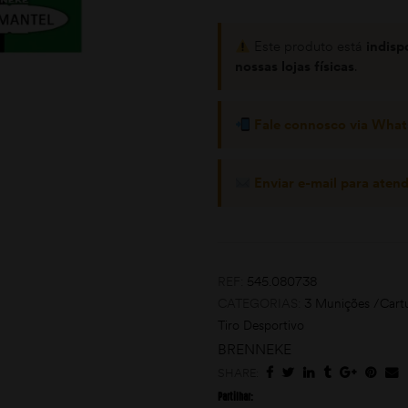
Este produto está
indisp
nossas lojas físicas
.
Fale connosco via Wha
Enviar e-mail para aten
REF:
545.080738
CATEGORIAS:
3 Munições /Cart
Tiro Desportivo
BRENNEKE
SHARE:
Partilhar: