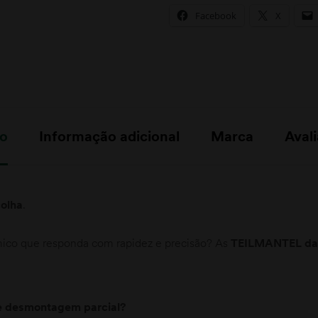
Facebook
X
ão
Informação adicional
Marca
Avali
colha
.
ómico que responda com rapidez e precisão? As
TEILMANTEL d
e desmontagem parcial?