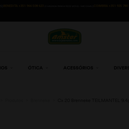
BENEDITA +351 966 508 623
COIMBRA +351 925 780 
S)
(CHAMADA PARA A REDE MÓVEL NACIONAL))
HOS
ÓTICA
ACESSÓRIOS
DIVER
>
Produtos
>
Brenneke
>
Cx 20 Brenneke TEILMANTEL 9.4