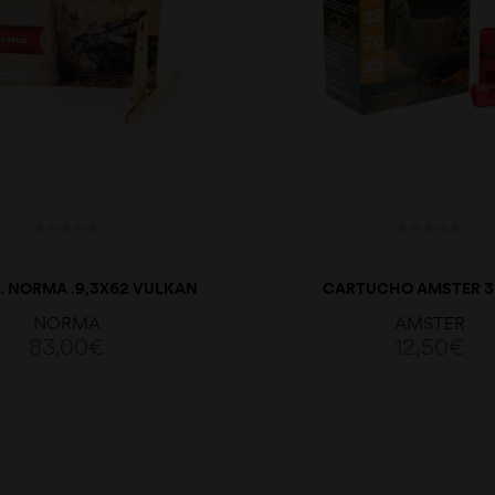
. NORMA .9,3X62 VULKAN
CARTUCHO AMSTER 3
232 G
NORMA
AMSTER
83,00
€
12,50
€
ADICIONAR
LER MAIS