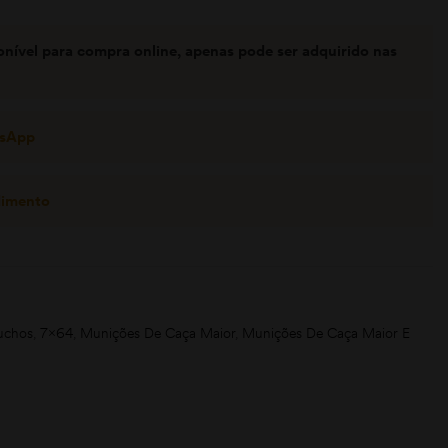
onível para compra online, apenas pode ser adquirido nas
tsApp
dimento
uchos
,
7x64
,
Munições De Caça Maior
,
Munições De Caça Maior E