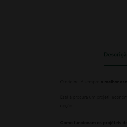
Descriç
O original é sempre
a melhor es
Está à procura um projétil econ
opção.
Como funcionam os projéteis d