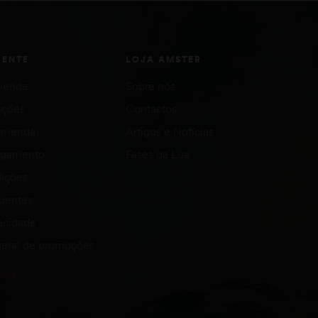
IENTE
LOJA AMSTER
venda
Sobre nós
uções
Contactos
comenda
Artigos e Notícias
agamento
Fases da Lua
ições
quentes
vacidade
eral de promoções