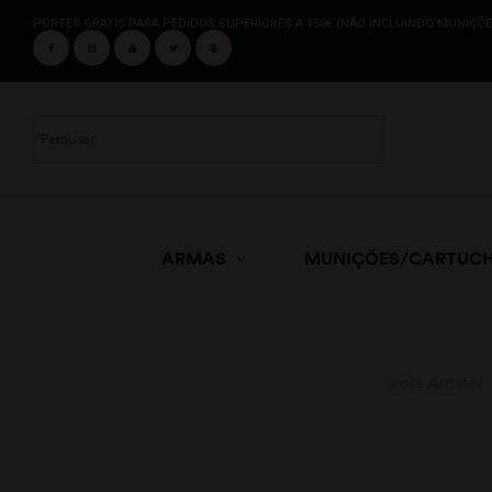
PORTES GRATIS PARA PEDIDOS SUPERIORES A 150€ (NÃO INCLUINDO MUNIÇÕE
ARMAS
MUNIÇÕES/CARTUC
Loja Amster