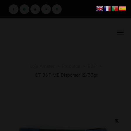
Loja Amster
>
Produtos
>
B&P
>
CT B&P MB Dispersor 12/33gr