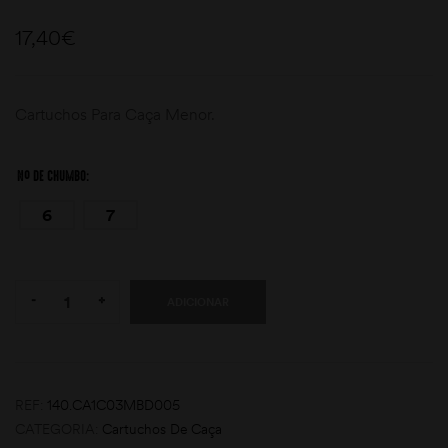
17,40
€
Cartuchos Para Caça Menor.
Nº DE CHUMBO
moções
6
7
Quantity:
-
+
ADICIONAR
REF:
140.CA1C03MBD005
CATEGORIA:
Cartuchos De Caça