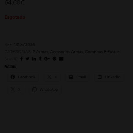
64,60
€
Esgotado
REF:
131.373036
CATEGORIAS:
2 Armas
,
Acessórios Armas
,
Coronhas E Fustes
SHARE:
moções
Partilhar:
Facebook
X
Email
LinkedIn
X
WhatsApp