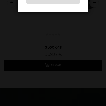
GLOCK 48
869,61
€
LER MAIS