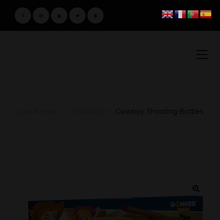
Loja Amster
>
Produtos
>
Cowboy Shooting Bottles