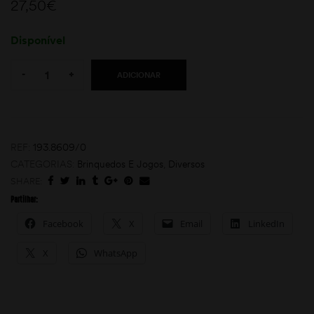
27,50
€
Disponível
Quantity:
-
+
ADICIONAR
moções
REF:
193.8609/0
CATEGORIAS:
Brinquedos E Jogos
,
Diversos
SHARE:
Partilhar:
Facebook
X
Email
LinkedIn
X
WhatsApp