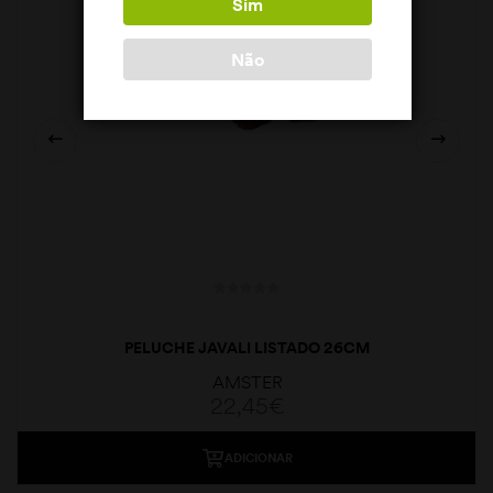
Sim
Não
PELUCHE JAVALI LISTADO 26CM
AMSTER
22,45
€
ADICIONAR