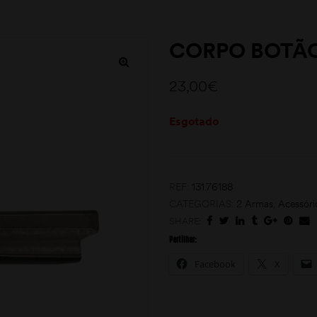
CORPO BOTÃO
23,00
€
Esgotado
REF:
131.76188
CATEGORIAS:
2 Armas
,
Acessóri
SHARE:
Partilhar:
Facebook
X