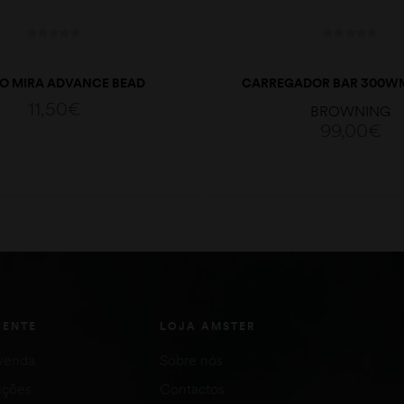
O MIRA ADVANCE BEAD
CARREGADOR BAR 300WM
6X25MM
B317673
11,50
€
BROWNING
99,00
€
ADICIONAR
ADICIONAR
IENTE
LOJA AMSTER
venda
Sobre nós
uções
Contactos