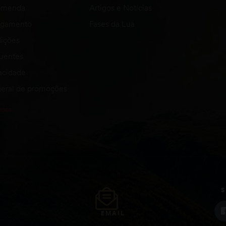
comenda
Artigos e Notícias
agamento
Fases da Lua
ições
quentes
vacidade
eral de promoções
S
EMAIL