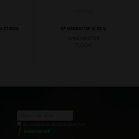
 3TIROS
SP MIGRATOR 12 32 G
WINCHESTER
11,00
€
VER OPÇÕES
Eu li e aceito os termos e condições
SUBSCREVER