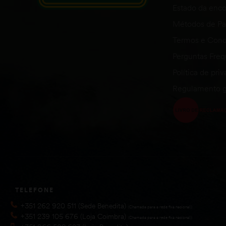
Estado da en
Métodos de P
Termos e Cond
Perguntas Fre
Política de pri
Regulamento g
TELEFONE
+351 262 920 511 (Sede Benedita)
(Chamada para a rede fixa nacional))
+351 239 105 676 (Loja Coimbra)
(Chamada para a rede fixa nacional))