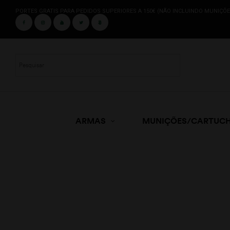
PORTES GRATIS PARA PEDIDOS SUPERIORES A 150€ (NÃO INCLUINDO MUNIÇÕE
ARMAS
MUNIÇÕES/CARTUC