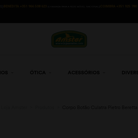
BENEDITA +351 966 508 623
COIMBRA +351 925 780 
S)
(CHAMADA PARA A REDE MÓVEL NACIONAL))
HOS
ÓTICA
ACESSÓRIOS
DIVER
Loja Amster
>
Produtos
>
Corpo Botão Culatra Pietro Beretta