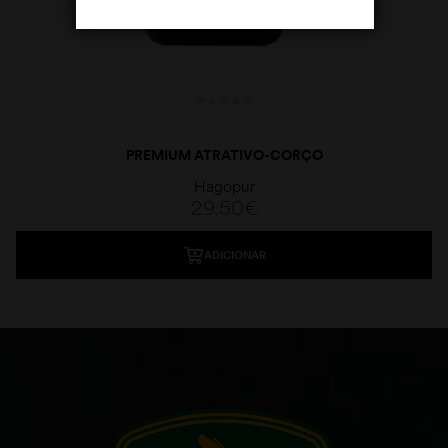
PREMIUM ATRATIVO-CORÇO
Hagopur
29,50
€
ADICIONAR