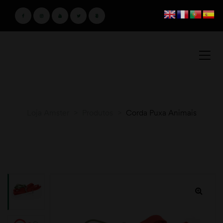
Loja Amster
>
Produtos
>
Corda Puxa Animais