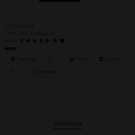
REF:
71.540038
CATEGORIA:
6 Acessórios
SHARE:
Partilhar:
Facebook
X
Email
LinkedIn
moções
X
WhatsApp
Descrição